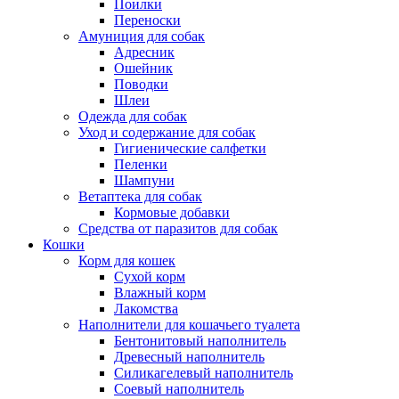
Поилки
Переноски
Амуниция для собак
Адресник
Ошейник
Поводки
Шлеи
Одежда для собак
Уход и содержание для собак
Гигиенические салфетки
Пеленки
Шампуни
Ветаптека для собак
Кормовые добавки
Средства от паразитов для собак
Кошки
Корм для кошек
Сухой корм
Влажный корм
Лакомства
Наполнители для кошачьего туалета
Бентонитовый наполнитель
Древесный наполнитель
Силикагелевый наполнитель
Соевый наполнитель