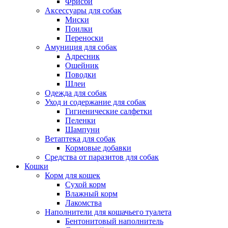
Фрисби
Аксессуары для собак
Миски
Поилки
Переноски
Амуниция для собак
Адресник
Ошейник
Поводки
Шлеи
Одежда для собак
Уход и содержание для собак
Гигиенические салфетки
Пеленки
Шампуни
Ветаптека для собак
Кормовые добавки
Средства от паразитов для собак
Кошки
Корм для кошек
Сухой корм
Влажный корм
Лакомства
Наполнители для кошачьего туалета
Бентонитовый наполнитель