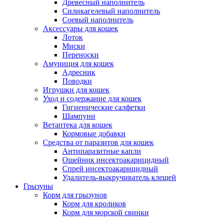
Древесный наполнитель
Силикагелевый наполнитель
Соевый наполнитель
Аксессуары для кошек
Лоток
Миски
Переноски
Амуниция для кошек
Адресник
Поводки
Игрушки для кошек
Уход и содержание для кошек
Гигиенические салфетки
Шампуни
Ветаптека для кошек
Кормовые добавки
Средства от паразитов для кошек
Антипаразитные капли
Ошейник инсектоакарицидный
Спрей инсектоакарицидный
Удалитель-выкручиватель клещей
Грызуны
Корм для грызунов
Корм для кроликов
Корм для морской свинки