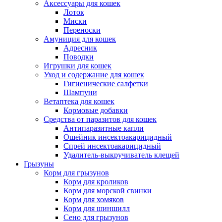
Аксессуары для кошек
Лоток
Миски
Переноски
Амуниция для кошек
Адресник
Поводки
Игрушки для кошек
Уход и содержание для кошек
Гигиенические салфетки
Шампуни
Ветаптека для кошек
Кормовые добавки
Средства от паразитов для кошек
Антипаразитные капли
Ошейник инсектоакарицидный
Спрей инсектоакарицидный
Удалитель-выкручиватель клещей
Грызуны
Корм для грызунов
Корм для кроликов
Корм для морской свинки
Корм для хомяков
Корм для шиншилл
Сено для грызунов