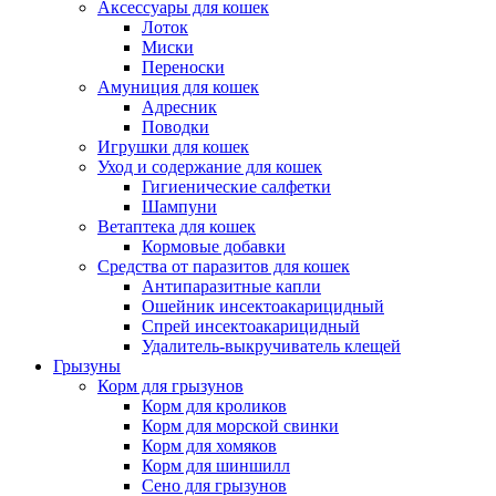
Аксессуары для кошек
Лоток
Миски
Переноски
Амуниция для кошек
Адресник
Поводки
Игрушки для кошек
Уход и содержание для кошек
Гигиенические салфетки
Шампуни
Ветаптека для кошек
Кормовые добавки
Средства от паразитов для кошек
Антипаразитные капли
Ошейник инсектоакарицидный
Спрей инсектоакарицидный
Удалитель-выкручиватель клещей
Грызуны
Корм для грызунов
Корм для кроликов
Корм для морской свинки
Корм для хомяков
Корм для шиншилл
Сено для грызунов