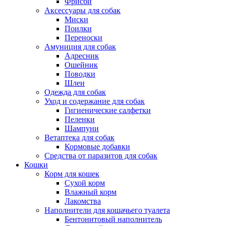
Фрисби
Аксессуары для собак
Миски
Поилки
Переноски
Амуниция для собак
Адресник
Ошейник
Поводки
Шлеи
Одежда для собак
Уход и содержание для собак
Гигиенические салфетки
Пеленки
Шампуни
Ветаптека для собак
Кормовые добавки
Средства от паразитов для собак
Кошки
Корм для кошек
Сухой корм
Влажный корм
Лакомства
Наполнители для кошачьего туалета
Бентонитовый наполнитель