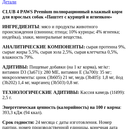
Детали
CLUB 4 PAWS Premium полнорационный влажный корм
для взрослых собак «Паштет с курицей и ягненком»
ИНГРЕДИЕНТЫ
: мясо и продукты животного
происхождения (свинина; птица; 10% курицы; 4% ягненка;
индейка), злаки, минеральные вещества.
АНАЛИТИЧЕСКИЕ КОМПОНЕНТЫ:
сырая протеина 9%,
сырые жиры 5,5%, сырая зола 2,5%, сырая клетчатка 0,5%,
влажность 79%.
АДИТИВЫ:
Пищевые добавки (на 1 кг корма), мг/кг:
витамин D3 (3а671): 280 МЕ, витамин E (3а700): 35 мг;
микроэлементы: цинк (3b605) 21 мг, медь (3b405): 1,8 мг, йод
(3b202) 1,4 мг, марганец (3b503) 0,8 мг.
ТЕХНОЛОГИЧЕСКИЕ АДИТИВЫ:
Кассия камедь (1f499):
2,5 г.
Энергетическая ценность (калорийность) на 100 г корма
:
393,3 кДж (94 ккал).
Срок годности:
24 месяца с даты изготовления. Номер
партии, номер производственной единицы, конечная дата