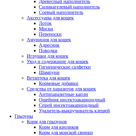
Древесный наполнитель
Силикагелевый наполнитель
Соевый наполнитель
Аксессуары для кошек
Лоток
Миски
Переноски
Амуниция для кошек
Адресник
Поводки
Игрушки для кошек
Уход и содержание для кошек
Гигиенические салфетки
Шампуни
Ветаптека для кошек
Кормовые добавки
Средства от паразитов для кошек
Антипаразитные капли
Ошейник инсектоакарицидный
Спрей инсектоакарицидный
Удалитель-выкручиватель клещей
Грызуны
Корм для грызунов
Корм для кроликов
Корм для морской свинки