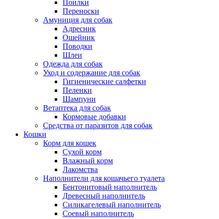
Поилки
Переноски
Амуниция для собак
Адресник
Ошейник
Поводки
Шлеи
Одежда для собак
Уход и содержание для собак
Гигиенические салфетки
Пеленки
Шампуни
Ветаптека для собак
Кормовые добавки
Средства от паразитов для собак
Кошки
Корм для кошек
Сухой корм
Влажный корм
Лакомства
Наполнители для кошачьего туалета
Бентонитовый наполнитель
Древесный наполнитель
Силикагелевый наполнитель
Соевый наполнитель