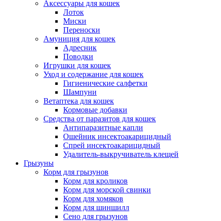
Аксессуары для кошек
Лоток
Миски
Переноски
Амуниция для кошек
Адресник
Поводки
Игрушки для кошек
Уход и содержание для кошек
Гигиенические салфетки
Шампуни
Ветаптека для кошек
Кормовые добавки
Средства от паразитов для кошек
Антипаразитные капли
Ошейник инсектоакарицидный
Спрей инсектоакарицидный
Удалитель-выкручиватель клещей
Грызуны
Корм для грызунов
Корм для кроликов
Корм для морской свинки
Корм для хомяков
Корм для шиншилл
Сено для грызунов