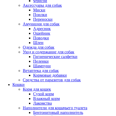
Фрисби
Аксессуары для собак
Миски
Поилки
Переноски
Амуниция для собак
Адресник
Ошейник
Поводки
Шлеи
Одежда для собак
Уход и содержание для собак
Гигиенические салфетки
Пеленки
Шампуни
Ветаптека для собак
Кормовые добавки
Средства от паразитов для собак
Кошки
Корм для кошек
Сухой корм
Влажный корм
Лакомства
Наполнители для кошачьего туалета
Бентонитовый наполнитель