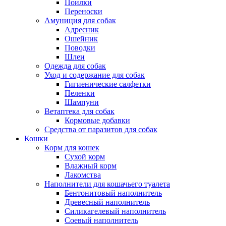
Поилки
Переноски
Амуниция для собак
Адресник
Ошейник
Поводки
Шлеи
Одежда для собак
Уход и содержание для собак
Гигиенические салфетки
Пеленки
Шампуни
Ветаптека для собак
Кормовые добавки
Средства от паразитов для собак
Кошки
Корм для кошек
Сухой корм
Влажный корм
Лакомства
Наполнители для кошачьего туалета
Бентонитовый наполнитель
Древесный наполнитель
Силикагелевый наполнитель
Соевый наполнитель