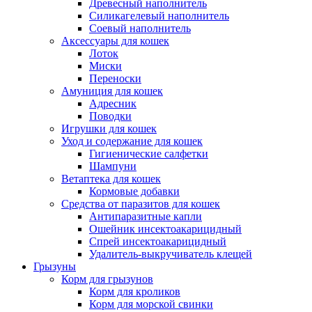
Древесный наполнитель
Силикагелевый наполнитель
Соевый наполнитель
Аксессуары для кошек
Лоток
Миски
Переноски
Амуниция для кошек
Адресник
Поводки
Игрушки для кошек
Уход и содержание для кошек
Гигиенические салфетки
Шампуни
Ветаптека для кошек
Кормовые добавки
Средства от паразитов для кошек
Антипаразитные капли
Ошейник инсектоакарицидный
Спрей инсектоакарицидный
Удалитель-выкручиватель клещей
Грызуны
Корм для грызунов
Корм для кроликов
Корм для морской свинки