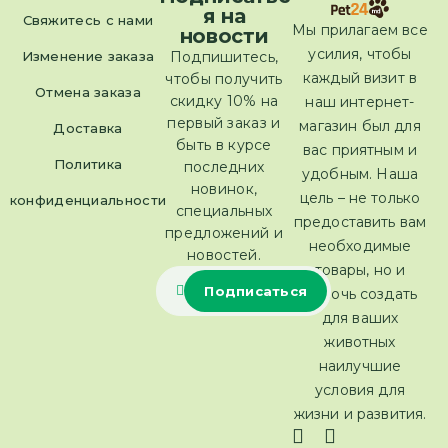
я на
Свяжитесь с нами
Мы прилагаем все
новости
усилия, чтобы
Изменение заказа
Подпишитесь,
каждый визит в
чтобы получить
Отмена заказа
скидку 10% на
наш интернет-
первый заказ и
магазин был для
Доставка
быть в курсе
вас приятным и
Политика
последних
удобным. Наша
новинок,
цель – не только
конфиденциальности
специальных
предоставить вам
предложений и
необходимые
новостей.
товары, но и
помочь создать
для ваших
животных
наилучшие
условия для
жизни и развития.