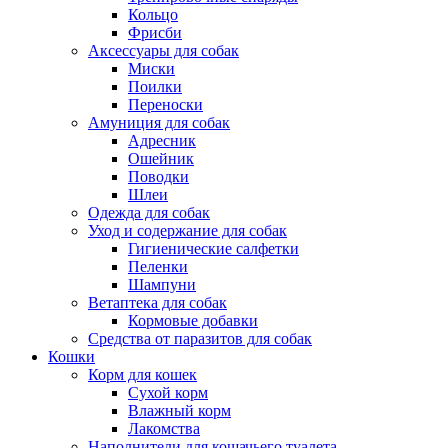
Кольцо
Фрисби
Аксессуары для собак
Миски
Поилки
Переноски
Амуниция для собак
Адресник
Ошейник
Поводки
Шлеи
Одежда для собак
Уход и содержание для собак
Гигиенические салфетки
Пеленки
Шампуни
Ветаптека для собак
Кормовые добавки
Средства от паразитов для собак
Кошки
Корм для кошек
Сухой корм
Влажный корм
Лакомства
Наполнители для кошачьего туалета