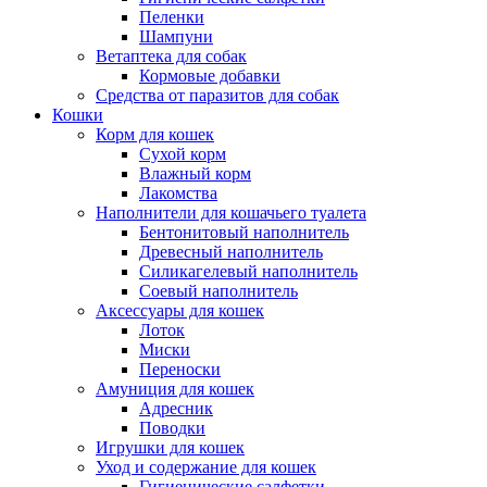
Пеленки
Шампуни
Ветаптека для собак
Кормовые добавки
Средства от паразитов для собак
Кошки
Корм для кошек
Сухой корм
Влажный корм
Лакомства
Наполнители для кошачьего туалета
Бентонитовый наполнитель
Древесный наполнитель
Силикагелевый наполнитель
Соевый наполнитель
Аксессуары для кошек
Лоток
Миски
Переноски
Амуниция для кошек
Адресник
Поводки
Игрушки для кошек
Уход и содержание для кошек
Гигиенические салфетки