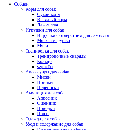
Собаки
Корм для собак
Сухой корм
Влажный корм
Лакомства
Игрушки для собак
Игрушка с отверстием для лакомств
Мягкая игрушка
Мячи
Тренировка для собак
Тренировочные снаряды
Кольцо
Фрисби
Аксессуары для собак
Миски
Поилки
Переноски
Амуниция для собак
Адресник
Ошейник
Поводки
Шлеи
Одежда для собак
Уход и содержание для собак
Гигиенические салфетки