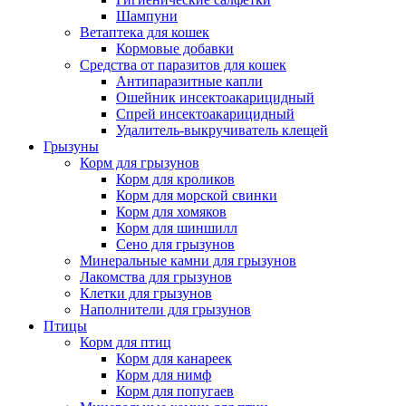
Шампуни
Ветаптека для кошек
Кормовые добавки
Средства от паразитов для кошек
Антипаразитные капли
Ошейник инсектоакарицидный
Спрей инсектоакарицидный
Удалитель-выкручиватель клещей
Грызуны
Корм для грызунов
Корм для кроликов
Корм для морской свинки
Корм для хомяков
Корм для шиншилл
Сено для грызунов
Минеральные камни для грызунов
Лакомства для грызунов
Клетки для грызунов
Наполнители для грызунов
Птицы
Корм для птиц
Корм для канареек
Корм для нимф
Корм для попугаев