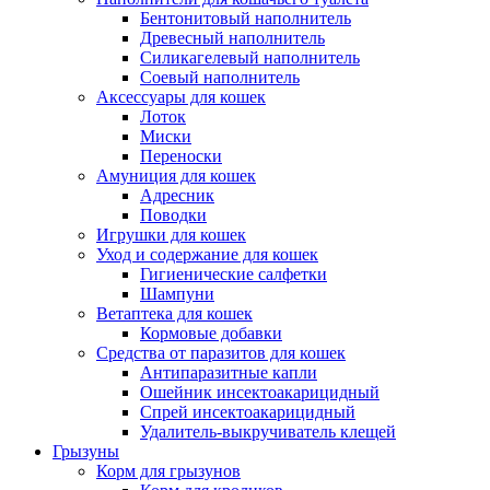
Бентонитовый наполнитель
Древесный наполнитель
Силикагелевый наполнитель
Соевый наполнитель
Аксессуары для кошек
Лоток
Миски
Переноски
Амуниция для кошек
Адресник
Поводки
Игрушки для кошек
Уход и содержание для кошек
Гигиенические салфетки
Шампуни
Ветаптека для кошек
Кормовые добавки
Средства от паразитов для кошек
Антипаразитные капли
Ошейник инсектоакарицидный
Спрей инсектоакарицидный
Удалитель-выкручиватель клещей
Грызуны
Корм для грызунов