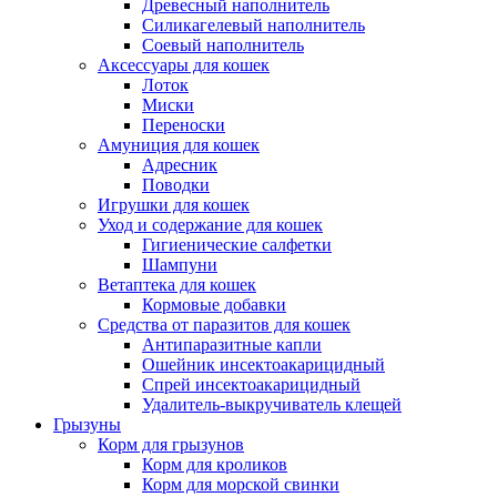
Древесный наполнитель
Силикагелевый наполнитель
Соевый наполнитель
Аксессуары для кошек
Лоток
Миски
Переноски
Амуниция для кошек
Адресник
Поводки
Игрушки для кошек
Уход и содержание для кошек
Гигиенические салфетки
Шампуни
Ветаптека для кошек
Кормовые добавки
Средства от паразитов для кошек
Антипаразитные капли
Ошейник инсектоакарицидный
Спрей инсектоакарицидный
Удалитель-выкручиватель клещей
Грызуны
Корм для грызунов
Корм для кроликов
Корм для морской свинки