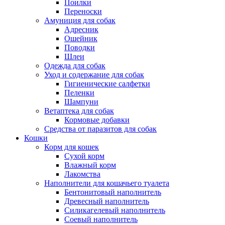
Поилки
Переноски
Амуниция для собак
Адресник
Ошейник
Поводки
Шлеи
Одежда для собак
Уход и содержание для собак
Гигиенические салфетки
Пеленки
Шампуни
Ветаптека для собак
Кормовые добавки
Средства от паразитов для собак
Кошки
Корм для кошек
Сухой корм
Влажный корм
Лакомства
Наполнители для кошачьего туалета
Бентонитовый наполнитель
Древесный наполнитель
Силикагелевый наполнитель
Соевый наполнитель