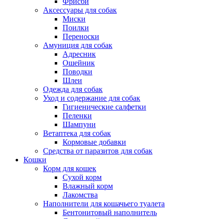
Фрисби
Аксессуары для собак
Миски
Поилки
Переноски
Амуниция для собак
Адресник
Ошейник
Поводки
Шлеи
Одежда для собак
Уход и содержание для собак
Гигиенические салфетки
Пеленки
Шампуни
Ветаптека для собак
Кормовые добавки
Средства от паразитов для собак
Кошки
Корм для кошек
Сухой корм
Влажный корм
Лакомства
Наполнители для кошачьего туалета
Бентонитовый наполнитель