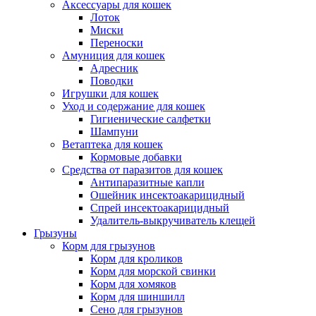
Аксессуары для кошек
Лоток
Миски
Переноски
Амуниция для кошек
Адресник
Поводки
Игрушки для кошек
Уход и содержание для кошек
Гигиенические салфетки
Шампуни
Ветаптека для кошек
Кормовые добавки
Средства от паразитов для кошек
Антипаразитные капли
Ошейник инсектоакарицидный
Спрей инсектоакарицидный
Удалитель-выкручиватель клещей
Грызуны
Корм для грызунов
Корм для кроликов
Корм для морской свинки
Корм для хомяков
Корм для шиншилл
Сено для грызунов