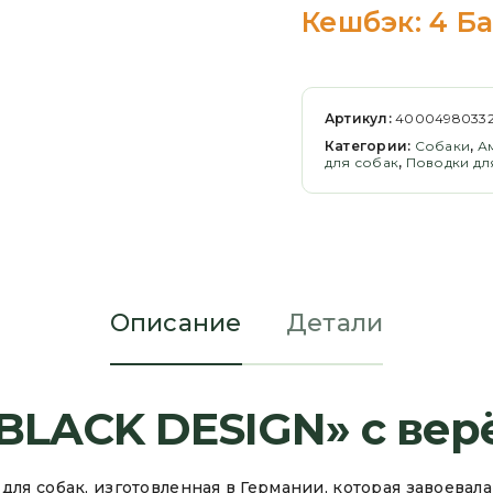
Кешбэк:
4 Б
Артикул:
40004980332
Категории:
Cобаки
,
А
для собак
,
Поводки дл
Описание
Детали
«BLACK DESIGN» с вер
 для собак, изготовленная в Германии, которая завоева