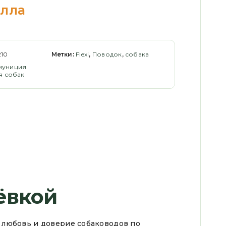
алла
10
Метки:
Flexi
,
Поводок
,
собака
муниция
я собак
ёвкой
ла любовь и доверие собаководов по