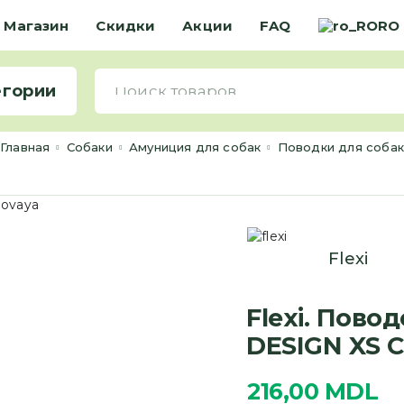
Магазин
Скидки
Акции
FAQ
RO
егории
Главная
Cобаки
Амуниция для собак
Поводки для соба
Flexi
Flexi. Пово
DESIGN XS C
216,00
MDL