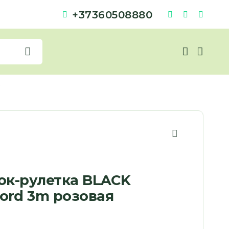
+37360508880
к
док-рулетка BLACK
ord 3m розовая