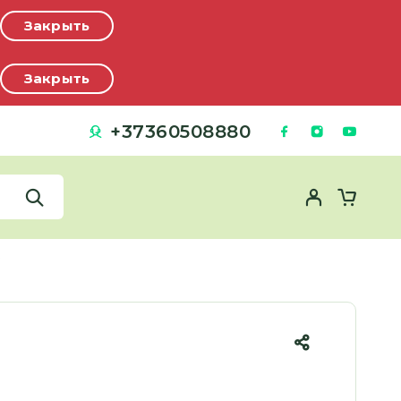
Закрыть
Закрыть
+37360508880
к