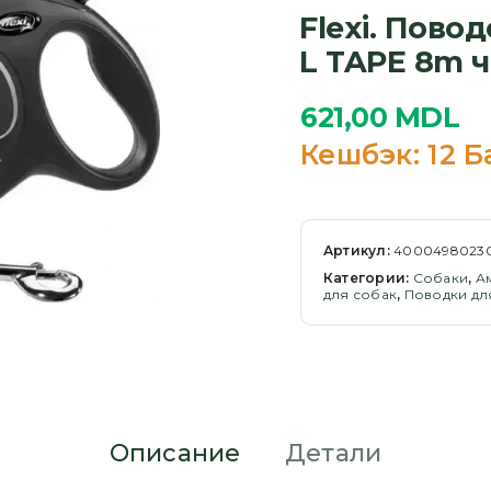
Flexi. Пово
L TAPE 8m 
621,00
MDL
Кешбэк:
12 Б
Артикул:
4000498023
Категории:
Cобаки
,
А
для собак
,
Поводки дл
Описание
Детали