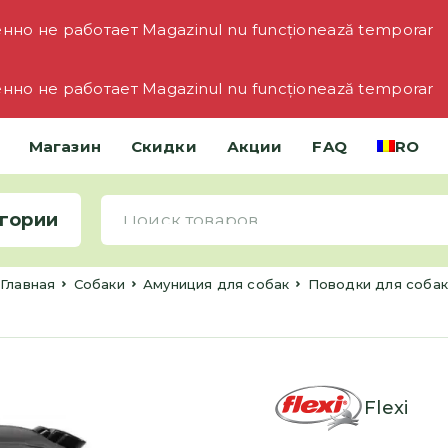
но не работает Magazinul nu funcționează temporar
но не работает Magazinul nu funcționează temporar
Магазин
Скидки
Акции
FAQ
RO
гории
Главная
Cобаки
Амуниция для собак
Поводки для соба
Flexi