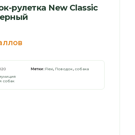
док-рулетка New Classic
черный
аллов
020
Метки:
Flexi
,
Поводок
,
собака
муниция
я собак