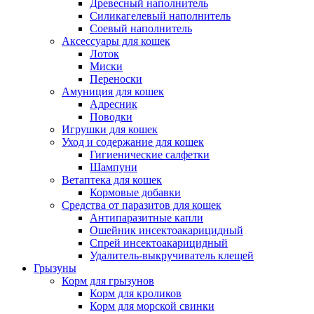
Древесный наполнитель
Силикагелевый наполнитель
Соевый наполнитель
Аксессуары для кошек
Лоток
Миски
Переноски
Амуниция для кошек
Адресник
Поводки
Игрушки для кошек
Уход и содержание для кошек
Гигиенические салфетки
Шампуни
Ветаптека для кошек
Кормовые добавки
Средства от паразитов для кошек
Антипаразитные капли
Ошейник инсектоакарицидный
Спрей инсектоакарицидный
Удалитель-выкручиватель клещей
Грызуны
Корм для грызунов
Корм для кроликов
Корм для морской свинки