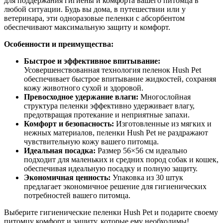
для поддержания гигиены и комфорта вашего питомца в
любой ситуации. Будь вы дома, в путешествии или у
ветеринара, эти одноразовые пеленки с абсорбентом
обеспечивают максимальную защиту и комфорт.
Особенности и преимущества:
Быстрое и эффективное впитывание:
Усовершенствованная технология пеленок Hush Pet
обеспечивает быстрое впитывание жидкостей, сохраняя
кожу животного сухой и здоровой.
Превосходное удержание влаги:
Многослойная
структура пеленки эффективно удерживает влагу,
предотвращая протекание и неприятные запахи.
Комфорт и безопасность:
Изготовленные из мягких и
нежных материалов, пеленки Hush Pet не раздражают
чувствительную кожу вашего питомца.
Идеальная посадка:
Размер 56×56 см идеально
подходит для маленьких и средних пород собак и кошек,
обеспечивая идеальную посадку и полную защиту.
Экономичная ценность:
Упаковка из 30 штук
предлагает экономичное решение для гигиенических
потребностей вашего питомца.
Выберите гигиенические пеленки Hush Pet и подарите своему
питомцу комфорт и защиту, которые ему необходимы!