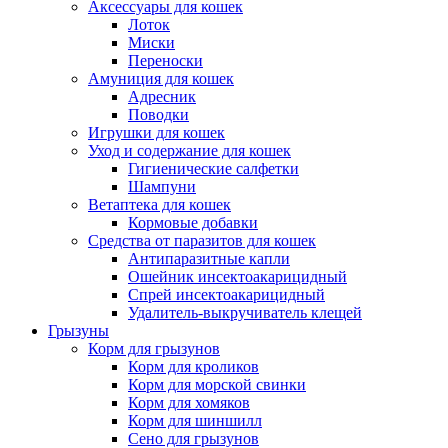
Аксессуары для кошек
Лоток
Миски
Переноски
Амуниция для кошек
Адресник
Поводки
Игрушки для кошек
Уход и содержание для кошек
Гигиенические салфетки
Шампуни
Ветаптека для кошек
Кормовые добавки
Средства от паразитов для кошек
Антипаразитные капли
Ошейник инсектоакарицидный
Спрей инсектоакарицидный
Удалитель-выкручиватель клещей
Грызуны
Корм для грызунов
Корм для кроликов
Корм для морской свинки
Корм для хомяков
Корм для шиншилл
Сено для грызунов