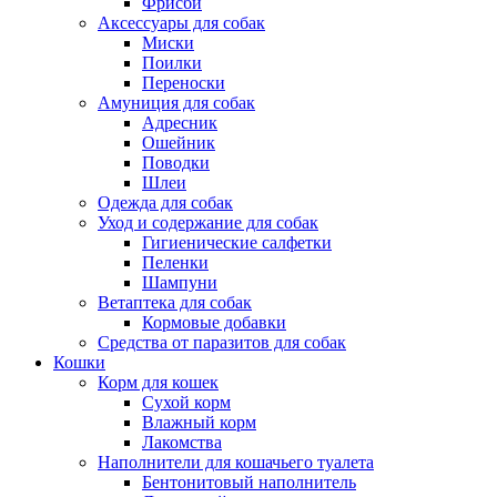
Фрисби
Аксессуары для собак
Миски
Поилки
Переноски
Амуниция для собак
Адресник
Ошейник
Поводки
Шлеи
Одежда для собак
Уход и содержание для собак
Гигиенические салфетки
Пеленки
Шампуни
Ветаптека для собак
Кормовые добавки
Средства от паразитов для собак
Кошки
Корм для кошек
Сухой корм
Влажный корм
Лакомства
Наполнители для кошачьего туалета
Бентонитовый наполнитель