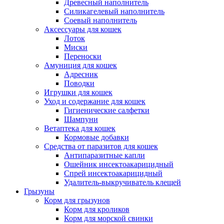
Древесный наполнитель
Силикагелевый наполнитель
Соевый наполнитель
Аксессуары для кошек
Лоток
Миски
Переноски
Амуниция для кошек
Адресник
Поводки
Игрушки для кошек
Уход и содержание для кошек
Гигиенические салфетки
Шампуни
Ветаптека для кошек
Кормовые добавки
Средства от паразитов для кошек
Антипаразитные капли
Ошейник инсектоакарицидный
Спрей инсектоакарицидный
Удалитель-выкручиватель клещей
Грызуны
Корм для грызунов
Корм для кроликов
Корм для морской свинки