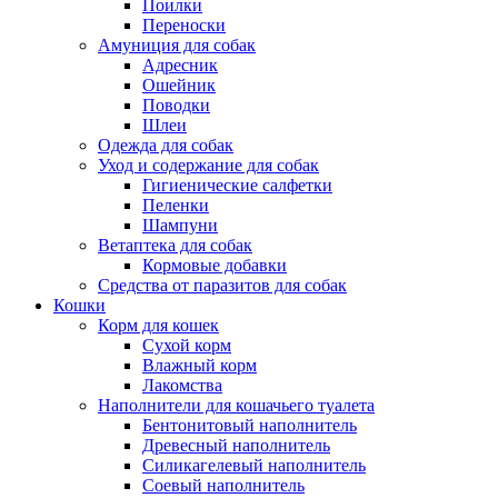
Поилки
Переноски
Амуниция для собак
Адресник
Ошейник
Поводки
Шлеи
Одежда для собак
Уход и содержание для собак
Гигиенические салфетки
Пеленки
Шампуни
Ветаптека для собак
Кормовые добавки
Средства от паразитов для собак
Кошки
Корм для кошек
Сухой корм
Влажный корм
Лакомства
Наполнители для кошачьего туалета
Бентонитовый наполнитель
Древесный наполнитель
Силикагелевый наполнитель
Соевый наполнитель