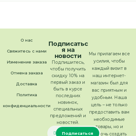
О нас
Подписатьс
я на
Свяжитесь с нами
Мы прилагаем все
новости
усилия, чтобы
Изменение заказа
Подпишитесь,
каждый визит в
чтобы получить
Отмена заказа
скидку 10% на
наш интернет-
первый заказ и
магазин был для
Доставка
быть в курсе
вас приятным и
Политика
последних
удобным. Наша
новинок,
цель – не только
конфиденциальности
специальных
предоставить вам
предложений и
необходимые
новостей.
товары, но и
помочь создать