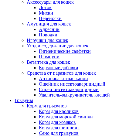
Аксессуары для кошек
Лоток
Миски
Переноски
Амуниция для кошек
Адресник
Поводки
Игрушки для кошек
Уход и содержание для кошек
Гигиенические салфетки
Шампуни
Ветаптека для кошек
Кормовые добавки
Средства от паразитов для кошек
Антипаразитные капли
Ошейник инсектоакарицидный
Спрей инсектоакарицидный
Удалитель-выкручиватель клещей
Грызуны
Корм для грызунов
Корм для кроликов
Корм для морской свинки
Корм для хомяков
Корм для шиншилл
Сено для грызунов