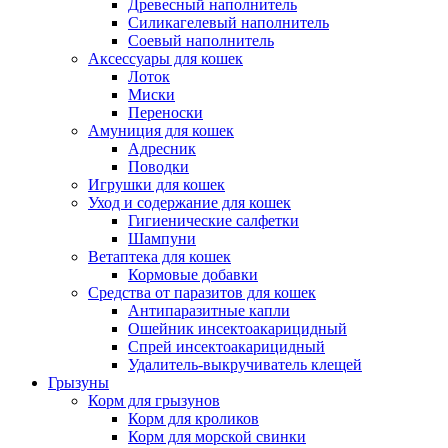
Древесный наполнитель
Силикагелевый наполнитель
Соевый наполнитель
Аксессуары для кошек
Лоток
Миски
Переноски
Амуниция для кошек
Адресник
Поводки
Игрушки для кошек
Уход и содержание для кошек
Гигиенические салфетки
Шампуни
Ветаптека для кошек
Кормовые добавки
Средства от паразитов для кошек
Антипаразитные капли
Ошейник инсектоакарицидный
Спрей инсектоакарицидный
Удалитель-выкручиватель клещей
Грызуны
Корм для грызунов
Корм для кроликов
Корм для морской свинки