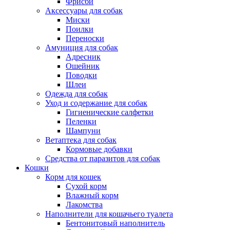
Фрисби
Аксессуары для собак
Миски
Поилки
Переноски
Амуниция для собак
Адресник
Ошейник
Поводки
Шлеи
Одежда для собак
Уход и содержание для собак
Гигиенические салфетки
Пеленки
Шампуни
Ветаптека для собак
Кормовые добавки
Средства от паразитов для собак
Кошки
Корм для кошек
Сухой корм
Влажный корм
Лакомства
Наполнители для кошачьего туалета
Бентонитовый наполнитель