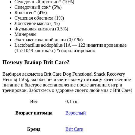
Селедочный протеин* (10%)
Селедочный сок* (5%)
Коллаген* (4%)
Сушеная облепиха (1%)
Лососевое масло (1%)
Фульвовая кислота (0,5%)
Минералы
Экстракт сахарной дыни (0,01%)
Lactobacillus acidophilus HA — 122 инактивированные
(15×10^9 клеток/кг) *гидролизировано
Почему Выбор Brit Care?
Выбирая лакомства Brit Care Dog Functional Snack Recovery
Herring 150g, вы обеспечиваете своему питомцу качественное
питание и быстрое восстановление после активных игр и
тренировок. Заботьтесь о здоровье своего любимца с Brit Care!
Вес
0,15 кг
Возраст питомца
Взрослый
Бренд
Brit Care