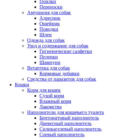
Поилки
Переноски
Амуниция для собак
Адресник
Ошейник
Поводки
Шлеи
Одежда для собак
Уход и содержание для собак
Гигиенические салфетки
Пеленки
Шампуни
Ветаптека для собак
Кормовые добавки
Средства от паразитов для собак
Кошки
Корм для кошек
Сухой корм
Влажный корм
Лакомства
Наполнители для кошачьего туалета
Бентонитовый наполнитель
Древесный наполнитель
Силикагелевый наполнитель
Соевый наполнитель