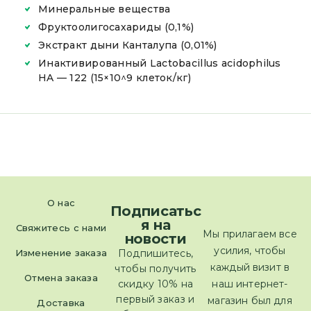
Минеральные вещества
Фруктоолигосахариды (0,1%)
Экстракт дыни Канталупа (0,01%)
Инактивированный Lactobacillus acidophilus
HA — 122 (15×10^9 клеток/кг)
О нас
Подписатьс
я на
Свяжитесь с нами
Мы прилагаем все
новости
усилия, чтобы
Изменение заказа
Подпишитесь,
каждый визит в
чтобы получить
Отмена заказа
скидку 10% на
наш интернет-
первый заказ и
магазин был для
Доставка