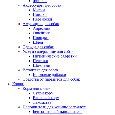
Фрисби
Аксессуары для собак
Миски
Поилки
Переноски
Амуниция для собак
Адресник
Ошейник
Поводки
Шлеи
Одежда для собак
Уход и содержание для собак
Гигиенические салфетки
Пеленки
Шампуни
Ветаптека для собак
Кормовые добавки
Средства от паразитов для собак
Кошки
Корм для кошек
Сухой корм
Влажный корм
Лакомства
Наполнители для кошачьего туалета
Бентонитовый наполнитель