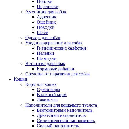
Поилки
Переноски
Амуниция для собак
Адресник
Ошейник
Поводки
Шлеи
Одежда для собак
Уход и содержание для собак
Гигиенические салфетки
Пеленки
Шампуни
Ветаптека для собак
Кормовые добавки
Средства от паразитов для собак
Кошки
Корм для кошек
Сухой корм
Влажный корм
Лакомства
Наполнители для кошачьего туалета
Бентонитовый наполнитель
Древесный наполнитель
Силикагелевый наполнитель
Соевый наполнитель