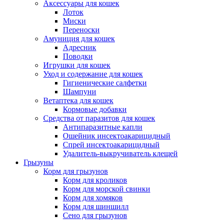
Аксессуары для кошек
Лоток
Миски
Переноски
Амуниция для кошек
Адресник
Поводки
Игрушки для кошек
Уход и содержание для кошек
Гигиенические салфетки
Шампуни
Ветаптека для кошек
Кормовые добавки
Средства от паразитов для кошек
Антипаразитные капли
Ошейник инсектоакарицидный
Спрей инсектоакарицидный
Удалитель-выкручиватель клещей
Грызуны
Корм для грызунов
Корм для кроликов
Корм для морской свинки
Корм для хомяков
Корм для шиншилл
Сено для грызунов