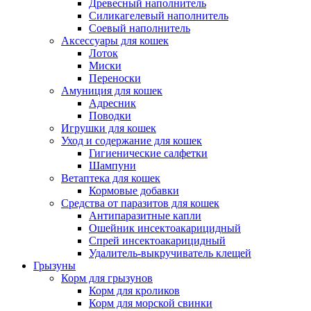
Древесный наполнитель
Силикагелевый наполнитель
Соевый наполнитель
Аксессуары для кошек
Лоток
Миски
Переноски
Амуниция для кошек
Адресник
Поводки
Игрушки для кошек
Уход и содержание для кошек
Гигиенические салфетки
Шампуни
Ветаптека для кошек
Кормовые добавки
Средства от паразитов для кошек
Антипаразитные капли
Ошейник инсектоакарицидный
Спрей инсектоакарицидный
Удалитель-выкручиватель клещей
Грызуны
Корм для грызунов
Корм для кроликов
Корм для морской свинки