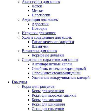
Аксессуары для кошек
Лоток
Миски
Переноски
Амуниция для кошек
Адресник
Поводки
Игрушки для кошек
Уход и содержание для кошек
Гигиенические салфетки
Шампуни
Ветаптека для кошек
Кормовые добавки
Средства от паразитов для кошек
Антипаразитные капли
Ошейник инсектоакарицидный
Спрей инсектоакарицидный
Удалитель-выкручиватель клещей
Грызуны
Корм для грызунов
Корм для кроликов
Корм для морской свинки
Корм для хомяков
Корм для шиншилл
Сено для грызунов