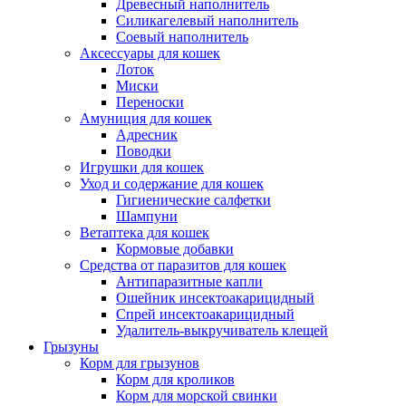
Древесный наполнитель
Силикагелевый наполнитель
Соевый наполнитель
Аксессуары для кошек
Лоток
Миски
Переноски
Амуниция для кошек
Адресник
Поводки
Игрушки для кошек
Уход и содержание для кошек
Гигиенические салфетки
Шампуни
Ветаптека для кошек
Кормовые добавки
Средства от паразитов для кошек
Антипаразитные капли
Ошейник инсектоакарицидный
Спрей инсектоакарицидный
Удалитель-выкручиватель клещей
Грызуны
Корм для грызунов
Корм для кроликов
Корм для морской свинки