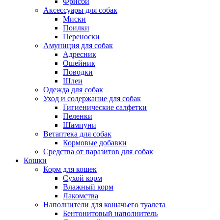
Фрисби
Аксессуары для собак
Миски
Поилки
Переноски
Амуниция для собак
Адресник
Ошейник
Поводки
Шлеи
Одежда для собак
Уход и содержание для собак
Гигиенические салфетки
Пеленки
Шампуни
Ветаптека для собак
Кормовые добавки
Средства от паразитов для собак
Кошки
Корм для кошек
Сухой корм
Влажный корм
Лакомства
Наполнители для кошачьего туалета
Бентонитовый наполнитель