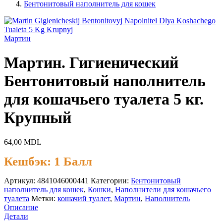
Бентонитовый наполнитель для кошек
Мартин
Мартин. Гигиенический
Бентонитовый наполнитель
для кошачьего туалета 5 кг.
Крупный
64,00
MDL
Кешбэк:
1 Балл
Артикул:
4841046000441
Категории:
Бентонитовый
наполнитель для кошек
,
Кошки
,
Наполнители для кошачьего
туалета
Метки:
кошачий туалет
,
Мартин
,
Наполнитель
Описание
Детали