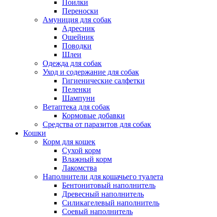
Поилки
Переноски
Амуниция для собак
Адресник
Ошейник
Поводки
Шлеи
Одежда для собак
Уход и содержание для собак
Гигиенические салфетки
Пеленки
Шампуни
Ветаптека для собак
Кормовые добавки
Средства от паразитов для собак
Кошки
Корм для кошек
Сухой корм
Влажный корм
Лакомства
Наполнители для кошачьего туалета
Бентонитовый наполнитель
Древесный наполнитель
Силикагелевый наполнитель
Соевый наполнитель