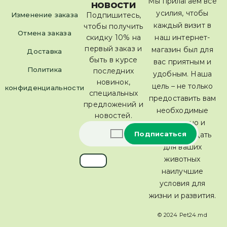
Мы прилагаем все
новости
усилия, чтобы
Изменение заказа
Подпишитесь,
каждый визит в
чтобы получить
Отмена заказа
скидку 10% на
наш интернет-
первый заказ и
магазин был для
Доставка
быть в курсе
вас приятным и
Политика
последних
удобным. Наша
новинок,
цель – не только
конфиденциальности
специальных
предоставить вам
предложений и
необходимые
новостей.
товары, но и
помочь создать
для ваших
животных
наилучшие
условия для
жизни и развития.
© 2024 Pet24.md