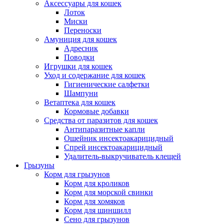
Аксессуары для кошек
Лоток
Миски
Переноски
Амуниция для кошек
Адресник
Поводки
Игрушки для кошек
Уход и содержание для кошек
Гигиенические салфетки
Шампуни
Ветаптека для кошек
Кормовые добавки
Средства от паразитов для кошек
Антипаразитные капли
Ошейник инсектоакарицидный
Спрей инсектоакарицидный
Удалитель-выкручиватель клещей
Грызуны
Корм для грызунов
Корм для кроликов
Корм для морской свинки
Корм для хомяков
Корм для шиншилл
Сено для грызунов