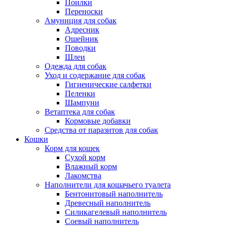
Поилки
Переноски
Амуниция для собак
Адресник
Ошейник
Поводки
Шлеи
Одежда для собак
Уход и содержание для собак
Гигиенические салфетки
Пеленки
Шампуни
Ветаптека для собак
Кормовые добавки
Средства от паразитов для собак
Кошки
Корм для кошек
Сухой корм
Влажный корм
Лакомства
Наполнители для кошачьего туалета
Бентонитовый наполнитель
Древесный наполнитель
Силикагелевый наполнитель
Соевый наполнитель