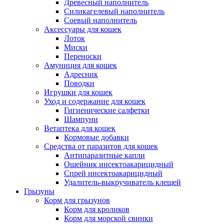
Древесный наполнитель
Силикагелевый наполнитель
Соевый наполнитель
Аксессуары для кошек
Лоток
Миски
Переноски
Амуниция для кошек
Адресник
Поводки
Игрушки для кошек
Уход и содержание для кошек
Гигиенические салфетки
Шампуни
Ветаптека для кошек
Кормовые добавки
Средства от паразитов для кошек
Антипаразитные капли
Ошейник инсектоакарицидный
Спрей инсектоакарицидный
Удалитель-выкручиватель клещей
Грызуны
Корм для грызунов
Корм для кроликов
Корм для морской свинки