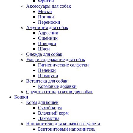
Фрисби
Аксессуары для собак
Миски
Поилки
Переноски
Амуниция для собак
Адресник
Ошейник
Поводки
Шлеи
Одежда для собак
Уход и содержание для собак
Гигиенические салфетки
Пеленки
Шампуни
Ветаптека для собак
Кормовые добавки
Средства от паразитов для собак
Кошки
Корм для кошек
Сухой корм
Влажный корм
Лакомства
Наполнители для кошачьего туалета
Бентонитовый наполнитель