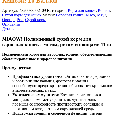
Кешбэк:
10 Баллов
Артикул:
4820083902109
Категории:
Корм для кошек
,
Кошки
,
Сухой корм для кошек
Метки:
Взрослая кошка
,
Мясо
,
Мяу!
,
Овощи
,
Рис
,
Сухой корм
Описание
Детали
MIAOW! Полноценный сухой корм для
взрослых кошек с мясом, рисом и овощами 11 кг
Полноценный корм для взрослых кошек, обеспечивающий
сбалансированное и здоровое питание.
Преимущества:
Профилактика уролитиаза:
Оптимальное содержание
и соотношение кальция, фосфора и магния
способствуют предотвращению образования кристаллов
в мочевыводящих путях.
Укрепление иммунитета:
Комплекс витаминов и
минералов помогает укрепить иммунитет кошки,
повышая ее способность противостоять болезням и
негативным воздействиям окружающей среды.
Поддержка зрения и сердечной функции:
Таурин,