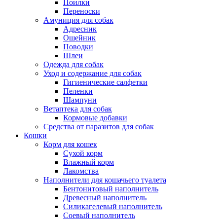
Поилки
Переноски
Амуниция для собак
Адресник
Ошейник
Поводки
Шлеи
Одежда для собак
Уход и содержание для собак
Гигиенические салфетки
Пеленки
Шампуни
Ветаптека для собак
Кормовые добавки
Средства от паразитов для собак
Кошки
Корм для кошек
Сухой корм
Влажный корм
Лакомства
Наполнители для кошачьего туалета
Бентонитовый наполнитель
Древесный наполнитель
Силикагелевый наполнитель
Соевый наполнитель