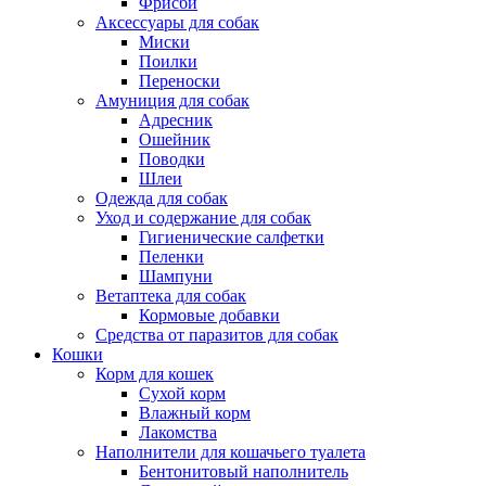
Фрисби
Аксессуары для собак
Миски
Поилки
Переноски
Амуниция для собак
Адресник
Ошейник
Поводки
Шлеи
Одежда для собак
Уход и содержание для собак
Гигиенические салфетки
Пеленки
Шампуни
Ветаптека для собак
Кормовые добавки
Средства от паразитов для собак
Кошки
Корм для кошек
Сухой корм
Влажный корм
Лакомства
Наполнители для кошачьего туалета
Бентонитовый наполнитель