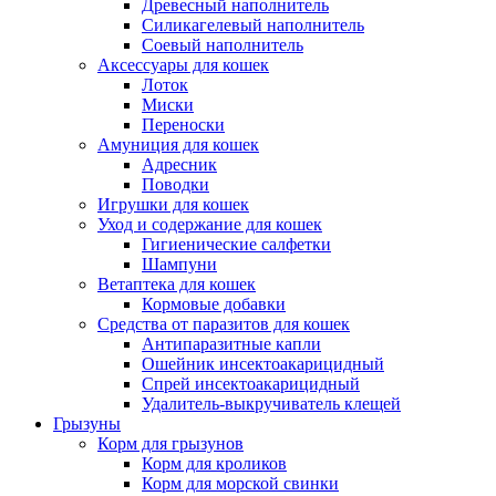
Древесный наполнитель
Силикагелевый наполнитель
Соевый наполнитель
Аксессуары для кошек
Лоток
Миски
Переноски
Амуниция для кошек
Адресник
Поводки
Игрушки для кошек
Уход и содержание для кошек
Гигиенические салфетки
Шампуни
Ветаптека для кошек
Кормовые добавки
Средства от паразитов для кошек
Антипаразитные капли
Ошейник инсектоакарицидный
Спрей инсектоакарицидный
Удалитель-выкручиватель клещей
Грызуны
Корм для грызунов
Корм для кроликов
Корм для морской свинки