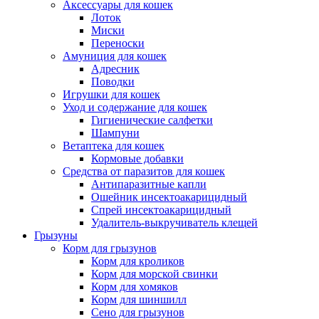
Аксессуары для кошек
Лоток
Миски
Переноски
Амуниция для кошек
Адресник
Поводки
Игрушки для кошек
Уход и содержание для кошек
Гигиенические салфетки
Шампуни
Ветаптека для кошек
Кормовые добавки
Средства от паразитов для кошек
Антипаразитные капли
Ошейник инсектоакарицидный
Спрей инсектоакарицидный
Удалитель-выкручиватель клещей
Грызуны
Корм для грызунов
Корм для кроликов
Корм для морской свинки
Корм для хомяков
Корм для шиншилл
Сено для грызунов