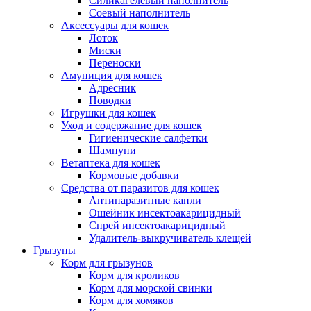
Силикагелевый наполнитель
Соевый наполнитель
Аксессуары для кошек
Лоток
Миски
Переноски
Амуниция для кошек
Адресник
Поводки
Игрушки для кошек
Уход и содержание для кошек
Гигиенические салфетки
Шампуни
Ветаптека для кошек
Кормовые добавки
Средства от паразитов для кошек
Антипаразитные капли
Ошейник инсектоакарицидный
Спрей инсектоакарицидный
Удалитель-выкручиватель клещей
Грызуны
Корм для грызунов
Корм для кроликов
Корм для морской свинки
Корм для хомяков