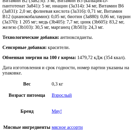
Витамин B2 (3a825i): 3 мг, Витамин B5 (кальция-D-
пантотенат 3a841): 5 мг, ниацин (3a314): 34 мг, Витамин B6
(3a831): 2,0 мг, фолиевая кислота (3a316): 0,71 мг, Витамин
B12 (цианокобаламин): 0,05 мг, биотин (3a880): 0,06 мг, таурин
(3a370): 1 205 мг; медь (3b405): 7,7 мг, цинк (3b605): 83,2 мг,
железо (3b103): 30,5 мг, марганец (3b503): 24,3 мг.
Технологические добавки:
антиоксиданты.
Сенсорные добавки:
красители.
Обменная энергия на 100 г корма:
1479,72 кДж (354 ккал).
Дата изготовления и срок годности, номер партии указаны на
упаковке.
Вес
0,3 кг
Возраст питомца
Взрослый
Бренд
Мяу!
Мясные ингредиенты
мясное ассорти