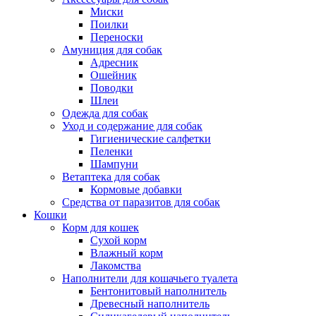
Миски
Поилки
Переноски
Амуниция для собак
Адресник
Ошейник
Поводки
Шлеи
Одежда для собак
Уход и содержание для собак
Гигиенические салфетки
Пеленки
Шампуни
Ветаптека для собак
Кормовые добавки
Средства от паразитов для собак
Кошки
Корм для кошек
Сухой корм
Влажный корм
Лакомства
Наполнители для кошачьего туалета
Бентонитовый наполнитель
Древесный наполнитель