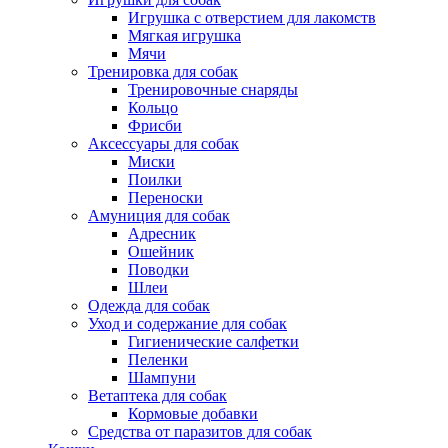
Игрушка с отверстием для лакомств
Мягкая игрушка
Мячи
Тренировка для собак
Тренировочные снаряды
Кольцо
Фрисби
Аксессуары для собак
Миски
Поилки
Переноски
Амуниция для собак
Адресник
Ошейник
Поводки
Шлеи
Одежда для собак
Уход и содержание для собак
Гигиенические салфетки
Пеленки
Шампуни
Ветаптека для собак
Кормовые добавки
Средства от паразитов для собак