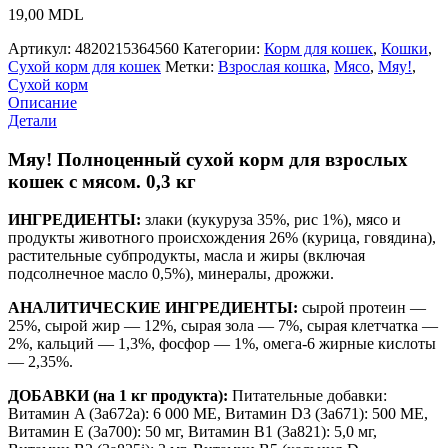
19,00
MDL
Артикул:
4820215364560
Категории:
Корм для кошек
,
Кошки
,
Сухой корм для кошек
Метки:
Взрослая кошка
,
Мясо
,
Мяу!
,
Сухой корм
Описание
Детали
Мяу! Полноценный сухой корм для взрослых
кошек с мясом. 0,3 кг
ИНГРЕДИЕНТЫ:
злаки (кукуруза 35%, рис 1%), мясо и
продукты животного происхождения 26% (курица, говядина),
растительные субпродукты, масла и жиры (включая
подсолнечное масло 0,5%), минералы, дрожжи.
АНАЛИТИЧЕСКИЕ ИНГРЕДИЕНТЫ:
сырой протеин —
25%, сырой жир — 12%, сырая зола — 7%, сырая клетчатка —
2%, кальций — 1,3%, фосфор — 1%, омега-6 жирные кислоты
— 2,35%.
ДОБАВКИ (на 1 кг продукта):
Питательные добавки:
Витамин A (3a672a): 6 000 МЕ, Витамин D3 (3a671): 500 МЕ,
Витамин E (3a700): 50 мг, Витамин B1 (3a821): 5,0 мг,