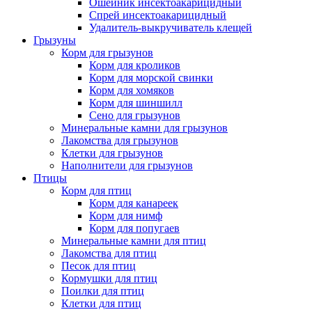
Ошейник инсектоакарицидный
Спрей инсектоакарицидный
Удалитель-выкручиватель клещей
Грызуны
Корм для грызунов
Корм для кроликов
Корм для морской свинки
Корм для хомяков
Корм для шиншилл
Сено для грызунов
Минеральные камни для грызунов
Лакомства для грызунов
Клетки для грызунов
Наполнители для грызунов
Птицы
Корм для птиц
Корм для канареек
Корм для нимф
Корм для попугаев
Минеральные камни для птиц
Лакомства для птиц
Песок для птиц
Кормушки для птиц
Поилки для птиц
Клетки для птиц