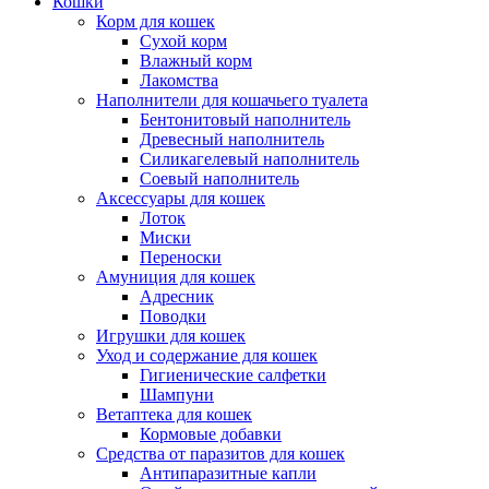
Кошки
Корм для кошек
Сухой корм
Влажный корм
Лакомства
Наполнители для кошачьего туалета
Бентонитовый наполнитель
Древесный наполнитель
Силикагелевый наполнитель
Соевый наполнитель
Аксессуары для кошек
Лоток
Миски
Переноски
Амуниция для кошек
Адресник
Поводки
Игрушки для кошек
Уход и содержание для кошек
Гигиенические салфетки
Шампуни
Ветаптека для кошек
Кормовые добавки
Средства от паразитов для кошек
Антипаразитные капли