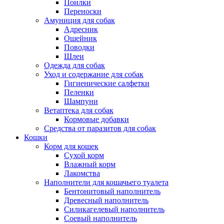
Поилки
Переноски
Амуниция для собак
Адресник
Ошейник
Поводки
Шлеи
Одежда для собак
Уход и содержание для собак
Гигиенические салфетки
Пеленки
Шампуни
Ветаптека для собак
Кормовые добавки
Средства от паразитов для собак
Кошки
Корм для кошек
Сухой корм
Влажный корм
Лакомства
Наполнители для кошачьего туалета
Бентонитовый наполнитель
Древесный наполнитель
Силикагелевый наполнитель
Соевый наполнитель