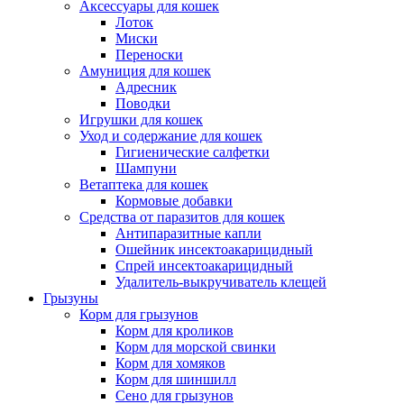
Аксессуары для кошек
Лоток
Миски
Переноски
Амуниция для кошек
Адресник
Поводки
Игрушки для кошек
Уход и содержание для кошек
Гигиенические салфетки
Шампуни
Ветаптека для кошек
Кормовые добавки
Средства от паразитов для кошек
Антипаразитные капли
Ошейник инсектоакарицидный
Спрей инсектоакарицидный
Удалитель-выкручиватель клещей
Грызуны
Корм для грызунов
Корм для кроликов
Корм для морской свинки
Корм для хомяков
Корм для шиншилл
Сено для грызунов