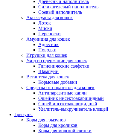
Древесный наполнитель
Силикагелевый наполнитель
Соевый наполнитель
Аксессуары для кошек
Лоток
Миски
Переноски
Амуниция для кошек
Адресник
Поводки
Игрушки для кошек
Уход и содержание для кошек
Гигиенические салфетки
Шампуни
Ветаптека для кошек
Кормовые добавки
Средства от паразитов для кошек
Антипаразитные капли
Ошейник инсектоакарицидный
Спрей инсектоакарицидный
Удалитель-выкручиватель клещей
Грызуны
Корм для грызунов
Корм для кроликов
Корм для морской свинки