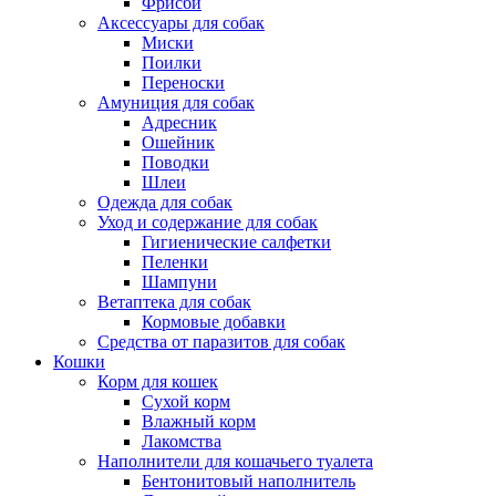
Фрисби
Аксессуары для собак
Миски
Поилки
Переноски
Амуниция для собак
Адресник
Ошейник
Поводки
Шлеи
Одежда для собак
Уход и содержание для собак
Гигиенические салфетки
Пеленки
Шампуни
Ветаптека для собак
Кормовые добавки
Средства от паразитов для собак
Кошки
Корм для кошек
Сухой корм
Влажный корм
Лакомства
Наполнители для кошачьего туалета
Бентонитовый наполнитель