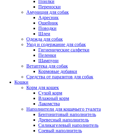
Поилки
Переноски
Амуниция для собак
Адресник
Ошейник
Поводки
Шлеи
Одежда для собак
Уход и содержание для собак
Гигиенические салфетки
Пеленки
Шампуни
Ветаптека для собак
Кормовые добавки
Средства от паразитов для собак
Кошки
Корм для кошек
Сухой корм
Влажный корм
Лакомства
Наполнители для кошачьего туалета
Бентонитовый наполнитель
Древесный наполнитель
Силикагелевый наполнитель
Соевый наполнитель