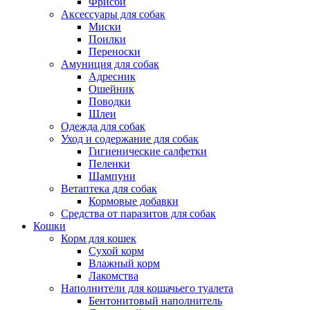
Фрисби
Аксессуары для собак
Миски
Поилки
Переноски
Амуниция для собак
Адресник
Ошейник
Поводки
Шлеи
Одежда для собак
Уход и содержание для собак
Гигиенические салфетки
Пеленки
Шампуни
Ветаптека для собак
Кормовые добавки
Средства от паразитов для собак
Кошки
Корм для кошек
Сухой корм
Влажный корм
Лакомства
Наполнители для кошачьего туалета
Бентонитовый наполнитель