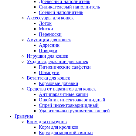
Древесный наполнитель
Силикагелевый наполнитель
Соевый наполнитель
Аксессуары для кошек
Лоток
Миски
Переноски
Амуниция для кошек
Адресник
Поводки
Игрушки для кошек
Уход и содержание для кошек
Гигиенические салфетки
Шампуни
Ветаптека для кошек
Кормовые добавки
Средства от паразитов для кошек
Антипаразитные капли
Ошейник инсектоакарицидный
Спрей инсектоакарицидный
Удалитель-выкручиватель клещей
Грызуны
Корм для грызунов
Корм для кроликов
Корм для морской свинки