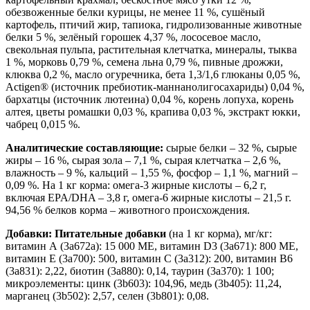
обезвоженные белки курицы, не менее 11 %, сушёный
картофель, птичий жир, тапиока, гидролизованные животные
белки 5 %, зелёный горошек 4,37 %, лососевое масло,
свекольная пульпа, растительная клетчатка, минералы, тыква
1 %, морковь 0,79 %, семена льна 0,79 %, пивные дрожжи,
клюква 0,2 %, масло огуречника, бета 1,3/1,6 глюканы 0,05 %,
Actigen® (источник пребиотик-маннанолигосахариды) 0,04 %,
бархатцы (источник лютеина) 0,04 %, корень лопуха, корень
алтея, цветы ромашки 0,03 %, крапива 0,03 %, экстракт юкки,
чабрец 0,015 %.
Аналитические составляющие:
сырые белки – 32 %, сырые
жиры – 16 %, сырая зола – 7,1 %, сырая клетчатка – 2,6 %,
влажность – 9 %, кальций – 1,55 %, фосфор – 1,1 %, магний –
0,09 %. На 1 кг корма: омега-3 жирные кислоты – 6,2 г,
включая EPA/DHA – 3,8 г, омега-6 жирные кислоты – 21,5 г.
94,56 % белков корма – животного происхождения.
Добавки: Питательные добавки
(на 1 кг корма), мг/кг:
витамин А (3a672a): 15 000 МЕ, витамин D3 (3a671): 800 МЕ,
витамин Е (3a700): 500, витамин С (3a312): 200, витамин В6
(3a831): 2,22, биотин (3a880): 0,14, таурин (3a370): 1 100;
микроэлементы: цинк (3b603): 104,96, медь (3b405): 11,24,
марганец (3b502): 2,57, селен (3b801): 0,08.