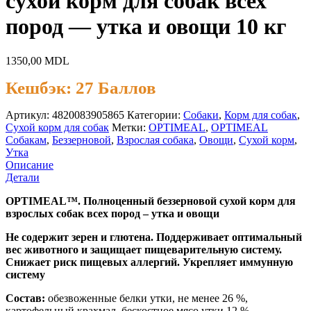
сухой корм для собак всех
пород — утка и овощи 10 кг
1350,00
MDL
Кешбэк:
27 Баллов
Артикул:
4820083905865
Категории:
Cобаки
,
Корм для собак
,
Сухой корм для собак
Метки:
OPTIMEAL
,
OPTIMEAL
Собакам
,
Беззерновой
,
Взрослая собака
,
Овощи
,
Сухой корм
,
Утка
Описание
Детали
OPTIMEAL™. Полноценный беззерновой сухой корм для
взрослых собак всех пород – утка и овощи
Не содержит зерен и глютена. Поддерживает оптимальный
вес животного и защищает пищеварительную систему.
Снижает риск пищевых аллергий. Укрепляет иммунную
систему
Состав:
обезвоженные белки утки, не менее 26 %,
картофельный крахмал, бескостное мясо утки 12 %,