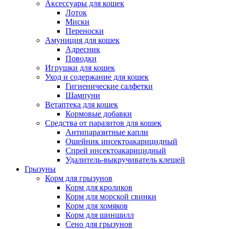
Аксессуары для кошек
Лоток
Миски
Переноски
Амуниция для кошек
Адресник
Поводки
Игрушки для кошек
Уход и содержание для кошек
Гигиенические салфетки
Шампуни
Ветаптека для кошек
Кормовые добавки
Средства от паразитов для кошек
Антипаразитные капли
Ошейник инсектоакарицидный
Спрей инсектоакарицидный
Удалитель-выкручиватель клещей
Грызуны
Корм для грызунов
Корм для кроликов
Корм для морской свинки
Корм для хомяков
Корм для шиншилл
Сено для грызунов