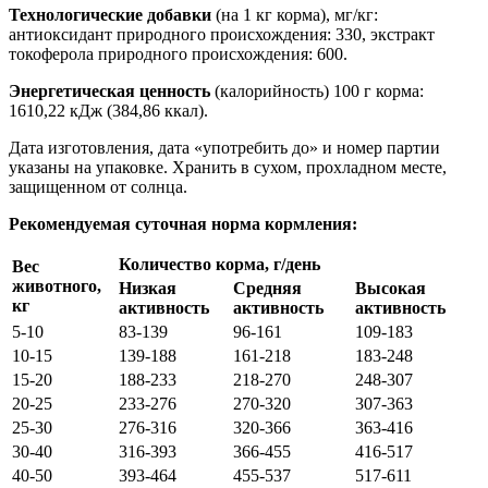
Технологические добавки
(на 1 кг корма), мг/кг:
антиоксидант природного происхождения: 330, экстракт
токоферола природного происхождения: 600.
Энергетическая ценность
(калорийность) 100 г корма:
1610,22 кДж (384,86 ккал).
Дата изготовления, дата «употребить до» и номер партии
указаны на упаковке. Хранить в сухом, прохладном месте,
защищенном от солнца.
Рекомендуемая суточная норма кормления:
Количество корма, г/день
Вес
животного,
Низкая
Средняя
Высокая
кг
активность
активность
активность
5-10
83-139
96-161
109-183
10-15
139-188
161-218
183-248
15-20
188-233
218-270
248-307
20-25
233-276
270-320
307-363
25-30
276-316
320-366
363-416
30-40
316-393
366-455
416-517
40-50
393-464
455-537
517-611