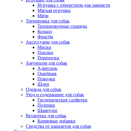
Игрушка с отверстием для лакомств
Мягкая игрушка
Мячи
Тренировка для собак
Тренировочные снаряды
Кольцо
Фрисби
Аксессуары для собак
Миски
Поилки
Переноски
Амуниция для собак
Адресник
Ошейник
Поводки
Шлеи
Одежда для собак
Уход и содержание для собак
Гигиенические салфетки
Пеленки
Шампуни
Ветаптека для собак
Кормовые добавки
Средства от паразитов для собак