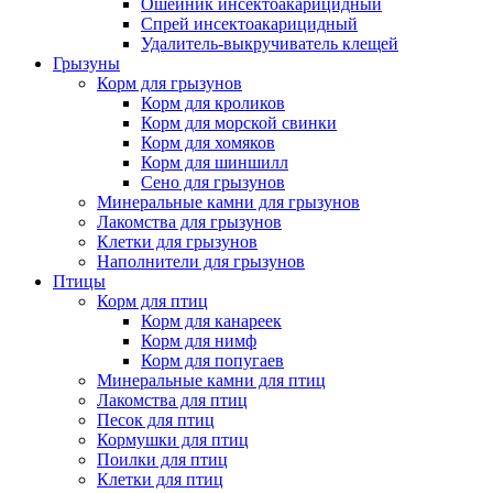
Ошейник инсектоакарицидный
Спрей инсектоакарицидный
Удалитель-выкручиватель клещей
Грызуны
Корм для грызунов
Корм для кроликов
Корм для морской свинки
Корм для хомяков
Корм для шиншилл
Сено для грызунов
Минеральные камни для грызунов
Лакомства для грызунов
Клетки для грызунов
Наполнители для грызунов
Птицы
Корм для птиц
Корм для канареек
Корм для нимф
Корм для попугаев
Минеральные камни для птиц
Лакомства для птиц
Песок для птиц
Кормушки для птиц
Поилки для птиц
Клетки для птиц