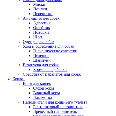
Миски
Поилки
Переноски
Амуниция для собак
Адресник
Ошейник
Поводки
Шлеи
Одежда для собак
Уход и содержание для собак
Гигиенические салфетки
Пеленки
Шампуни
Ветаптека для собак
Кормовые добавки
Средства от паразитов для собак
Кошки
Корм для кошек
Сухой корм
Влажный корм
Лакомства
Наполнители для кошачьего туалета
Бентонитовый наполнитель
Древесный наполнитель