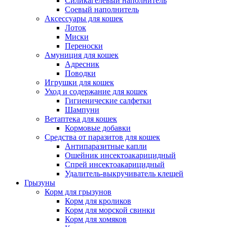
Силикагелевый наполнитель
Соевый наполнитель
Аксессуары для кошек
Лоток
Миски
Переноски
Амуниция для кошек
Адресник
Поводки
Игрушки для кошек
Уход и содержание для кошек
Гигиенические салфетки
Шампуни
Ветаптека для кошек
Кормовые добавки
Средства от паразитов для кошек
Антипаразитные капли
Ошейник инсектоакарицидный
Спрей инсектоакарицидный
Удалитель-выкручиватель клещей
Грызуны
Корм для грызунов
Корм для кроликов
Корм для морской свинки
Корм для хомяков