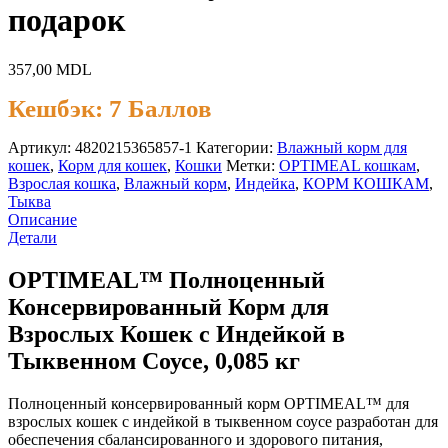
подарок
357,00
MDL
Кешбэк:
7 Баллов
Артикул:
4820215365857-1
Категории:
Влажный корм для
кошек
,
Корм для кошек
,
Кошки
Метки:
OPTIMEAL кошкам
,
Взрослая кошка
,
Влажный корм
,
Индейка
,
КОРМ КОШКАМ
,
Тыква
Описание
Детали
OPTIMEAL™ Полноценный
Консервированный Корм для
Взрослых Кошек с Индейкой в
Тыквенном Соусе, 0,085 кг
Полноценный консервированный корм OPTIMEAL™ для
взрослых кошек с индейкой в тыквенном соусе разработан для
обеспечения сбалансированного и здорового питания,