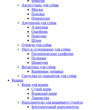
Фрисби
Аксессуары для собак
Миски
Поилки
Переноски
Амуниция для собак
Адресник
Ошейник
Поводки
Шлеи
Одежда для собак
Уход и содержание для собак
Гигиенические салфетки
Пеленки
Шампуни
Ветаптека для собак
Кормовые добавки
Средства от паразитов для собак
Кошки
Корм для кошек
Сухой корм
Влажный корм
Лакомства
Наполнители для кошачьего туалета
Бентонитовый наполнитель