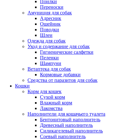
Поилки
Переноски
Амуниция для собак
Адресник
Ошейник
Поводки
Шлеи
Одежда для собак
Уход и содержание для собак
Гигиенические салфетки
Пеленки
Шампуни
Ветаптека для собак
Кормовые добавки
Средства от паразитов для собак
Кошки
Корм для кошек
Сухой корм
Влажный корм
Лакомства
Наполнители для кошачьего туалета
Бентонитовый наполнитель
Древесный наполнитель
Силикагелевый наполнитель
Соевый наполнитель