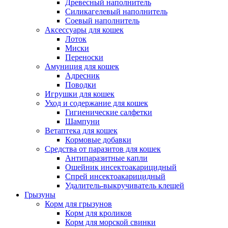
Древесный наполнитель
Силикагелевый наполнитель
Соевый наполнитель
Аксессуары для кошек
Лоток
Миски
Переноски
Амуниция для кошек
Адресник
Поводки
Игрушки для кошек
Уход и содержание для кошек
Гигиенические салфетки
Шампуни
Ветаптека для кошек
Кормовые добавки
Средства от паразитов для кошек
Антипаразитные капли
Ошейник инсектоакарицидный
Спрей инсектоакарицидный
Удалитель-выкручиватель клещей
Грызуны
Корм для грызунов
Корм для кроликов
Корм для морской свинки