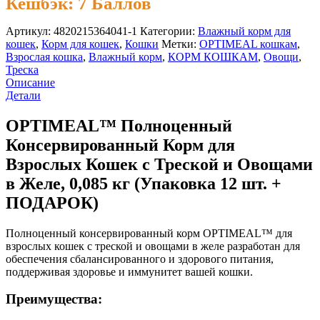
Кешбэк:
7 Баллов
Артикул:
4820215364041-1
Категории:
Влажный корм для
кошек
,
Корм для кошек
,
Кошки
Метки:
OPTIMEAL кошкам
,
Взрослая кошка
,
Влажный корм
,
КОРМ КОШКАМ
,
Овощи
,
Треска
Описание
Детали
OPTIMEAL™ Полноценный
Консервированный Корм для
Взрослых Кошек с Треской и Овощами
в Желе, 0,085 кг (Упаковка 12 шт. +
ПОДАРОК)
Полноценный консервированный корм OPTIMEAL™ для
взрослых кошек с треской и овощами в желе разработан для
обеспечения сбалансированного и здорового питания,
поддерживая здоровье и иммунитет вашей кошки.
Преимущества: