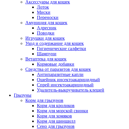
Аксессуары для кошек
Лоток
Миски
Переноски
Амуниция для кошек
Адресник
Поводки
Игрушки для кошек
Уход и содержание для кошек
Гигиенические салфетки
Шампуни
Ветаптека для кошек
Кормовые добавки
Средства от паразитов для кошек
Антипаразитные капли
Ошейник инсектоакарицидный
Спрей инсектоакарицидный
Удалитель-выкручиватель клещей
Грызуны
Корм для грызунов
Корм для кроликов
Корм для морской свинки
Корм для хомяков
Корм для шиншилл
Сено для грызунов