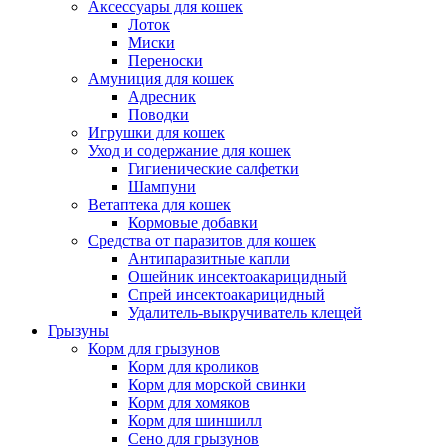
Аксессуары для кошек
Лоток
Миски
Переноски
Амуниция для кошек
Адресник
Поводки
Игрушки для кошек
Уход и содержание для кошек
Гигиенические салфетки
Шампуни
Ветаптека для кошек
Кормовые добавки
Средства от паразитов для кошек
Антипаразитные капли
Ошейник инсектоакарицидный
Спрей инсектоакарицидный
Удалитель-выкручиватель клещей
Грызуны
Корм для грызунов
Корм для кроликов
Корм для морской свинки
Корм для хомяков
Корм для шиншилл
Сено для грызунов