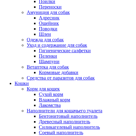
Поилки
Переноски
Амуниция для собак
Адресник
Ошейник
Поводки
Шлеи
Одежда для собак
Уход и содержание для собак
Гигиенические салфетки
Пеленки
Шампуни
Ветаптека для собак
Кормовые добавки
Средства от паразитов для собак
Кошки
Корм для кошек
Сухой корм
Влажный корм
Лакомства
Наполнители для кошачьего туалета
Бентонитовый наполнитель
Древесный наполнитель
Силикагелевый наполнитель
Соевый наполнитель