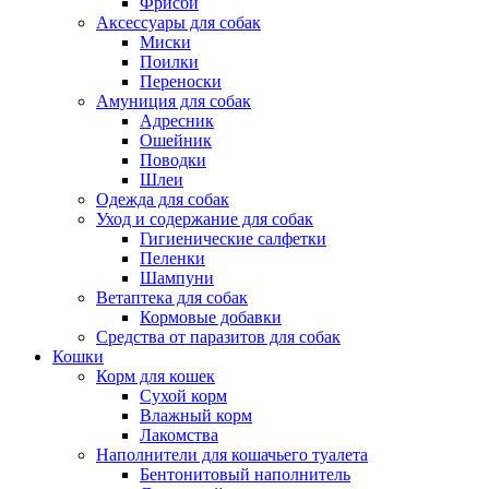
Фрисби
Аксессуары для собак
Миски
Поилки
Переноски
Амуниция для собак
Адресник
Ошейник
Поводки
Шлеи
Одежда для собак
Уход и содержание для собак
Гигиенические салфетки
Пеленки
Шампуни
Ветаптека для собак
Кормовые добавки
Средства от паразитов для собак
Кошки
Корм для кошек
Сухой корм
Влажный корм
Лакомства
Наполнители для кошачьего туалета
Бентонитовый наполнитель