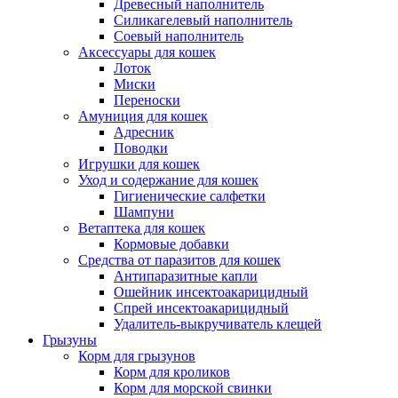
Древесный наполнитель
Силикагелевый наполнитель
Соевый наполнитель
Аксессуары для кошек
Лоток
Миски
Переноски
Амуниция для кошек
Адресник
Поводки
Игрушки для кошек
Уход и содержание для кошек
Гигиенические салфетки
Шампуни
Ветаптека для кошек
Кормовые добавки
Средства от паразитов для кошек
Антипаразитные капли
Ошейник инсектоакарицидный
Спрей инсектоакарицидный
Удалитель-выкручиватель клещей
Грызуны
Корм для грызунов
Корм для кроликов
Корм для морской свинки