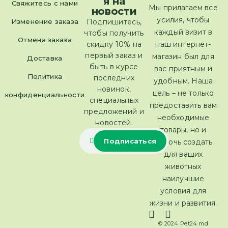
я на
Свяжитесь с нами
Мы прилагаем все
новости
усилия, чтобы
Изменение заказа
Подпишитесь,
каждый визит в
чтобы получить
Отмена заказа
скидку 10% на
наш интернет-
первый заказ и
магазин был для
Доставка
быть в курсе
вас приятным и
Политика
последних
удобным. Наша
новинок,
цель – не только
конфиденциальности
специальных
предоставить вам
предложений и
необходимые
новостей.
товары, но и
помочь создать
для ваших
животных
наилучшие
условия для
жизни и развития.
© 2024 Pet24.md