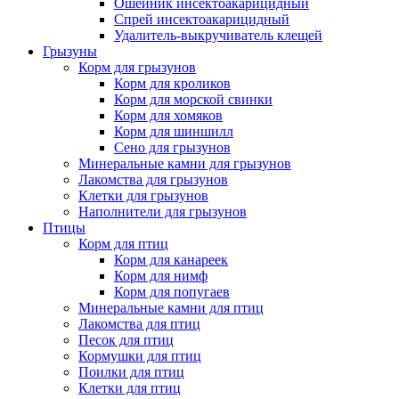
Ошейник инсектоакарицидный
Спрей инсектоакарицидный
Удалитель-выкручиватель клещей
Грызуны
Корм для грызунов
Корм для кроликов
Корм для морской свинки
Корм для хомяков
Корм для шиншилл
Сено для грызунов
Минеральные камни для грызунов
Лакомства для грызунов
Клетки для грызунов
Наполнители для грызунов
Птицы
Корм для птиц
Корм для канареек
Корм для нимф
Корм для попугаев
Минеральные камни для птиц
Лакомства для птиц
Песок для птиц
Кормушки для птиц
Поилки для птиц
Клетки для птиц