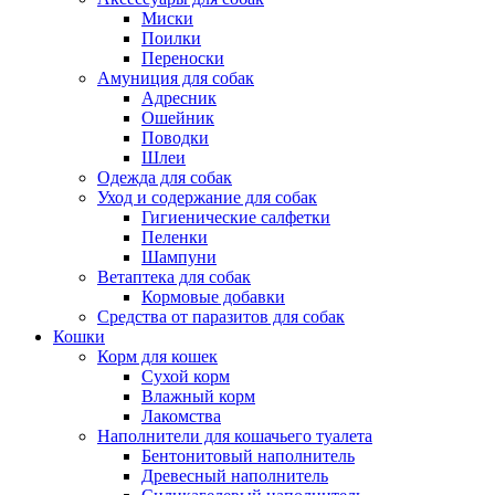
Миски
Поилки
Переноски
Амуниция для собак
Адресник
Ошейник
Поводки
Шлеи
Одежда для собак
Уход и содержание для собак
Гигиенические салфетки
Пеленки
Шампуни
Ветаптека для собак
Кормовые добавки
Средства от паразитов для собак
Кошки
Корм для кошек
Сухой корм
Влажный корм
Лакомства
Наполнители для кошачьего туалета
Бентонитовый наполнитель
Древесный наполнитель