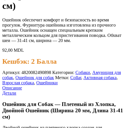
см)
Ошейник обеспечит комфорт и безопасность во время
прогулок. Фурнитура ошейника изготовлена из прочного
металла. Ошейник оснащен специальным крепким
металлическим кольцом для пристегивания поводка. Обхват
шеи — 31-41 см, ширина — 20 мм.
92,00
MDL
Кешбэк:
2 Балла
Артикул:
4820082490898
Категории:
Cобаки
,
Амуниция для
собак
,
Ошейник для собак
Метки:
Collar
,
Активная собака
,
Взрослая собака
,
Ошейники
Описание
Детали
Ошейник для Собак — Плетеный из Хлопка,
Двойной Ошейник (Ширина 20 мм, Длина 31-41
см)
Двойной ошейник из плетеного хлопка создан для