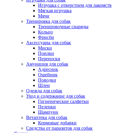
Игрушка с отверстием для лакомств
Мягкая игрушка
Мячи
Тренировка для собак
Тренировочные снаряды
Кольцо
Фрисби
Аксессуары для собак
Миски
Поилки
Переноски
Амуниция для собак
Адресник
Ошейник
Поводки
Шлеи
Одежда для собак
Уход и содержание для собак
Гигиенические салфетки
Пеленки
Шампуни
Ветаптека для собак
Кормовые добавки
Средства от паразитов для собак