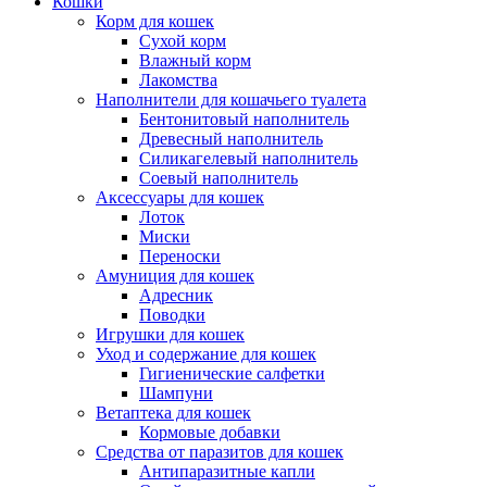
Кошки
Корм для кошек
Сухой корм
Влажный корм
Лакомства
Наполнители для кошачьего туалета
Бентонитовый наполнитель
Древесный наполнитель
Силикагелевый наполнитель
Соевый наполнитель
Аксессуары для кошек
Лоток
Миски
Переноски
Амуниция для кошек
Адресник
Поводки
Игрушки для кошек
Уход и содержание для кошек
Гигиенические салфетки
Шампуни
Ветаптека для кошек
Кормовые добавки
Средства от паразитов для кошек
Антипаразитные капли