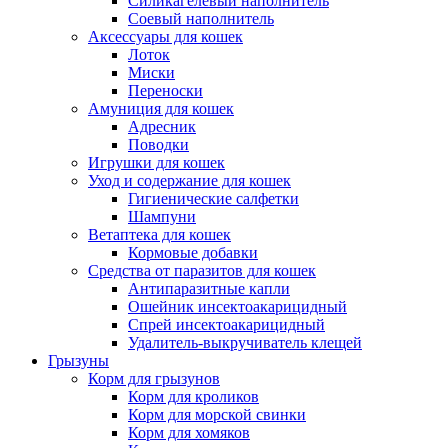
Силикагелевый наполнитель
Соевый наполнитель
Аксессуары для кошек
Лоток
Миски
Переноски
Амуниция для кошек
Адресник
Поводки
Игрушки для кошек
Уход и содержание для кошек
Гигиенические салфетки
Шампуни
Ветаптека для кошек
Кормовые добавки
Средства от паразитов для кошек
Антипаразитные капли
Ошейник инсектоакарицидный
Спрей инсектоакарицидный
Удалитель-выкручиватель клещей
Грызуны
Корм для грызунов
Корм для кроликов
Корм для морской свинки
Корм для хомяков