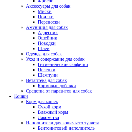
Фрисби
Аксессуары для собак
Миски
Поилки
Переноски
Амуниция для собак
Адресник
Ошейник
Поводки
Шлеи
Одежда для собак
Уход и содержание для собак
Гигиенические салфетки
Пеленки
Шампуни
Ветаптека для собак
Кормовые добавки
Средства от паразитов для собак
Кошки
Корм для кошек
Сухой корм
Влажный корм
Лакомства
Наполнители для кошачьего туалета
Бентонитовый наполнитель