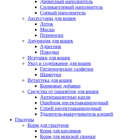
Древесный наполнитель
Силикагелевый наполнитель
Соевый наполнитель
Аксессуары для кошек
Лоток
Миски
Переноски
Амуниция для кошек
Адресник
Поводки
Игрушки для кошек
Уход и содержание для кошек
Гигиенические салфетки
Шампуни
Ветаптека для кошек
Кормовые добавки
Средства от паразитов для кошек
Антипаразитные капли
Ошейник инсектоакарицидный
Спрей инсектоакарицидный
Удалитель-выкручиватель клещей
Грызуны
Корм для грызунов
Корм для кроликов
Корм для морской свинки