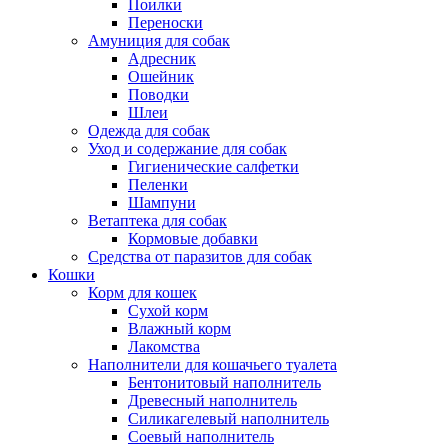
Поилки
Переноски
Амуниция для собак
Адресник
Ошейник
Поводки
Шлеи
Одежда для собак
Уход и содержание для собак
Гигиенические салфетки
Пеленки
Шампуни
Ветаптека для собак
Кормовые добавки
Средства от паразитов для собак
Кошки
Корм для кошек
Сухой корм
Влажный корм
Лакомства
Наполнители для кошачьего туалета
Бентонитовый наполнитель
Древесный наполнитель
Силикагелевый наполнитель
Соевый наполнитель