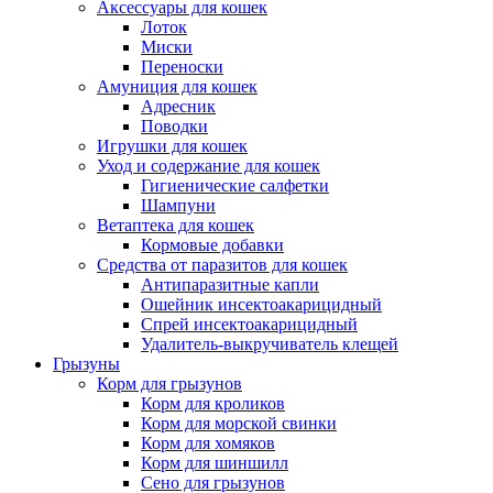
Аксессуары для кошек
Лоток
Миски
Переноски
Амуниция для кошек
Адресник
Поводки
Игрушки для кошек
Уход и содержание для кошек
Гигиенические салфетки
Шампуни
Ветаптека для кошек
Кормовые добавки
Средства от паразитов для кошек
Антипаразитные капли
Ошейник инсектоакарицидный
Спрей инсектоакарицидный
Удалитель-выкручиватель клещей
Грызуны
Корм для грызунов
Корм для кроликов
Корм для морской свинки
Корм для хомяков
Корм для шиншилл
Сено для грызунов