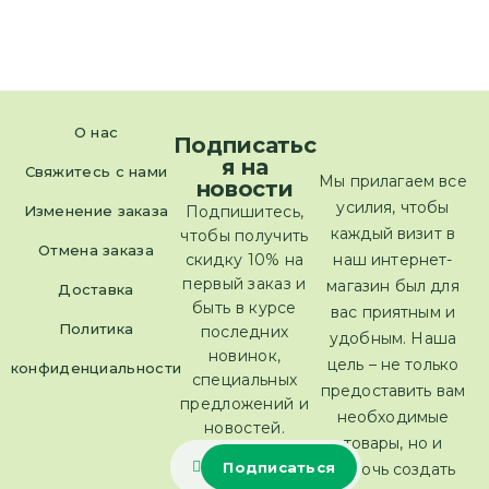
О нас
Подписатьс
я на
Свяжитесь с нами
Мы прилагаем все
новости
усилия, чтобы
Изменение заказа
Подпишитесь,
каждый визит в
чтобы получить
Отмена заказа
скидку 10% на
наш интернет-
первый заказ и
магазин был для
Доставка
быть в курсе
вас приятным и
Политика
последних
удобным. Наша
новинок,
цель – не только
конфиденциальности
специальных
предоставить вам
предложений и
необходимые
новостей.
товары, но и
помочь создать