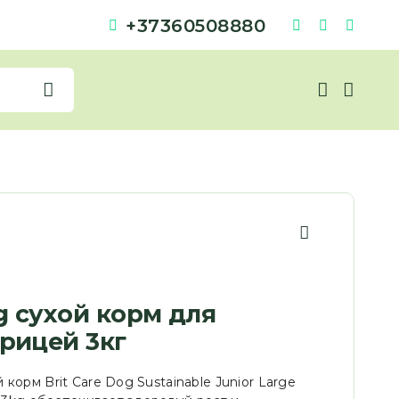
+37360508880
e
og сухой корм для
рицей 3кг
орм Brit Care Dog Sustainable Junior Large