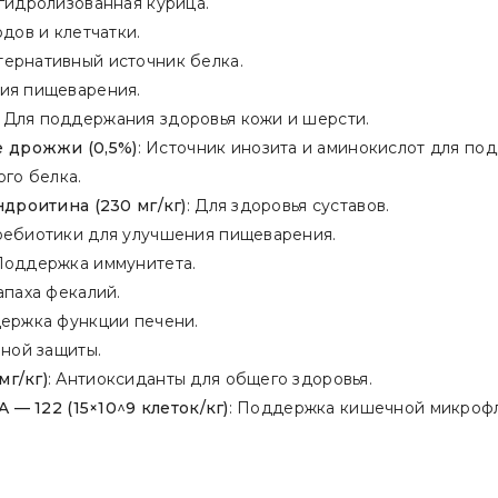
 гидролизованная курица.
дов и клетчатки.
ьтернативный источник белка.
ния пищеварения.
: Для поддержания здоровья кожи и шерсти.
 дрожжи (0,5%)
: Источник инозита и аминокислот для по
ого белка.
ндроитина (230 мг/кг)
: Для здоровья суставов.
ребиотики для улучшения пищеварения.
 Поддержка иммунитета.
апаха фекалий.
держка функции печени.
нной защиты.
мг/кг)
: Антиоксиданты для общего здоровья.
A — 122 (15×10^9 клеток/кг)
: Поддержка кишечной микроф