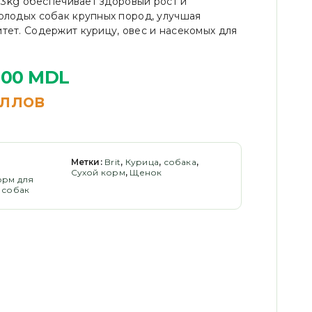
t 3kg обеспечивает здоровый рост и
олодых собак крупных пород, улучшая
тет. Содержит курицу, овес и насекомых для
,00
MDL
ллов
Метки:
Brit
,
Курица
,
собака
,
Сухой корм
,
Щенок
орм для
 собак