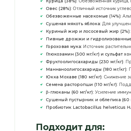
Курица (38%)
: Обезвоженная курица,
Овес (28%)
: Отличный источник углево
Обезвоженные насекомые (14%)
: Ал
Сушеная мякоть яблока
: Для улучше
Куриный жир и лососевый жир (2%)
Пивные дрожжи и гидролизованные
Гороховая мука
: Источник растительн
Глюкозамин (300 мг/кг) и сульфат хо
Фруктоолигосахариды (230 мг/кг)
: П
Маннаноолигосахариды (180 мг/кг)
:
Юкка Мохаве (180 мг/кг)
: Снижение з
Семена расторопши (110 мг/кг)
: Под
β-глюканы (60 мг/кг)
: Усиление имму
Сушеный пустырник и облепиха (60 
Пробиотик Lactobacillus helveticus H
Подходит для: