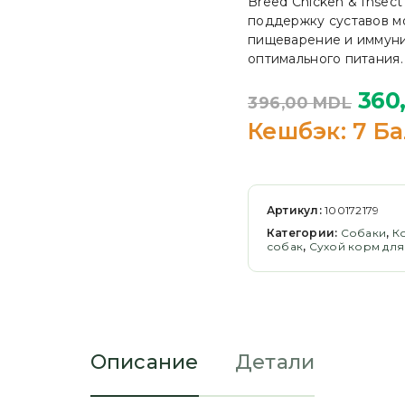
Breed Chicken & Insec
поддержку суставов м
пищеварение и иммуни
оптимального питания.
360
396,00
MDL
Кешбэк:
7 Ба
Артикул:
100172179
Категории:
Cобаки
,
К
собак
,
Сухой корм для
Описание
Детали