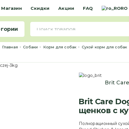
Магазин
Скидки
Акции
FAQ
RO
егории
Главная
Cобаки
Корм для собак
Сухой корм для собак
Brit Car
Brit Care D
щенков с ку
Полнорационный сухой к