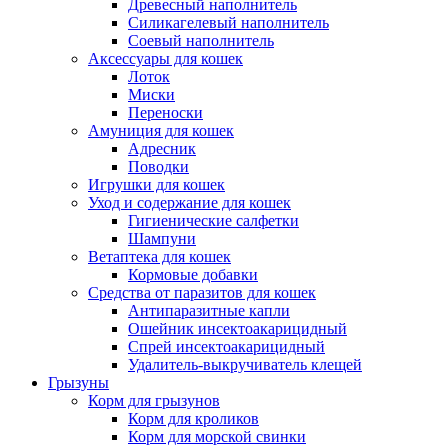
Древесный наполнитель
Силикагелевый наполнитель
Соевый наполнитель
Аксессуары для кошек
Лоток
Миски
Переноски
Амуниция для кошек
Адресник
Поводки
Игрушки для кошек
Уход и содержание для кошек
Гигиенические салфетки
Шампуни
Ветаптека для кошек
Кормовые добавки
Средства от паразитов для кошек
Антипаразитные капли
Ошейник инсектоакарицидный
Спрей инсектоакарицидный
Удалитель-выкручиватель клещей
Грызуны
Корм для грызунов
Корм для кроликов
Корм для морской свинки