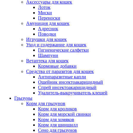
Аксессуары для кошек
Лоток
Миски
Переноски
Амуниция для кошек
Адресник
Поводки
Игрушки для кошек
Уход и содержание для кошек
Гигиенические салфетки
Шампуни
Ветаптека для кошек
Кормовые добавки
Средства от паразитов для кошек
Антипаразитные капли
Ошейник инсектоакарицидный
Спрей инсектоакарицидный
Удалитель-выкручиватель клещей
Грызуны
Корм для грызунов
Корм для кроликов
Корм для морской свинки
Корм для хомяков
Корм для шиншилл
Сено для грызунов