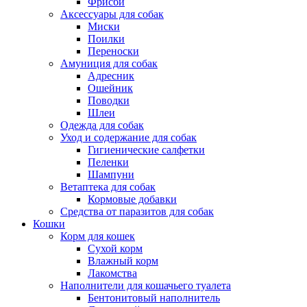
Фрисби
Аксессуары для собак
Миски
Поилки
Переноски
Амуниция для собак
Адресник
Ошейник
Поводки
Шлеи
Одежда для собак
Уход и содержание для собак
Гигиенические салфетки
Пеленки
Шампуни
Ветаптека для собак
Кормовые добавки
Средства от паразитов для собак
Кошки
Корм для кошек
Сухой корм
Влажный корм
Лакомства
Наполнители для кошачьего туалета
Бентонитовый наполнитель