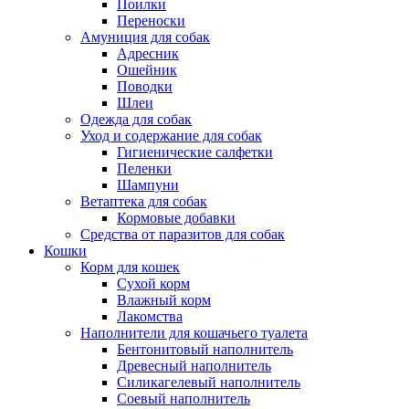
Поилки
Переноски
Амуниция для собак
Адресник
Ошейник
Поводки
Шлеи
Одежда для собак
Уход и содержание для собак
Гигиенические салфетки
Пеленки
Шампуни
Ветаптека для собак
Кормовые добавки
Средства от паразитов для собак
Кошки
Корм для кошек
Сухой корм
Влажный корм
Лакомства
Наполнители для кошачьего туалета
Бентонитовый наполнитель
Древесный наполнитель
Силикагелевый наполнитель
Соевый наполнитель