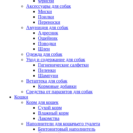
Фрисби
Аксессуары для собак
Миски
Поилки
Переноски
Амуниция для собак
Адресник
Ошейник
Поводки
Шлеи
Одежда для собак
Уход и содержание для собак
Гигиенические салфетки
Пеленки
Шампуни
Ветаптека для собак
Кормовые добавки
Средства от паразитов для собак
Кошки
Корм для кошек
Сухой корм
Влажный корм
Лакомства
Наполнители для кошачьего туалета
Бентонитовый наполнитель