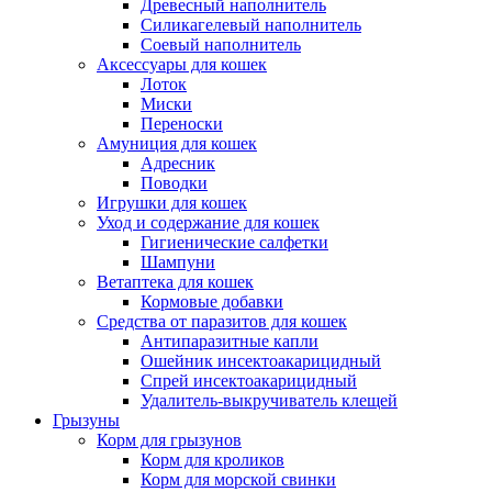
Древесный наполнитель
Силикагелевый наполнитель
Соевый наполнитель
Аксессуары для кошек
Лоток
Миски
Переноски
Амуниция для кошек
Адресник
Поводки
Игрушки для кошек
Уход и содержание для кошек
Гигиенические салфетки
Шампуни
Ветаптека для кошек
Кормовые добавки
Средства от паразитов для кошек
Антипаразитные капли
Ошейник инсектоакарицидный
Спрей инсектоакарицидный
Удалитель-выкручиватель клещей
Грызуны
Корм для грызунов
Корм для кроликов
Корм для морской свинки