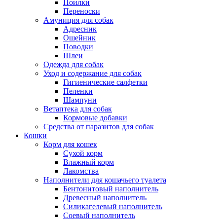
Поилки
Переноски
Амуниция для собак
Адресник
Ошейник
Поводки
Шлеи
Одежда для собак
Уход и содержание для собак
Гигиенические салфетки
Пеленки
Шампуни
Ветаптека для собак
Кормовые добавки
Средства от паразитов для собак
Кошки
Корм для кошек
Сухой корм
Влажный корм
Лакомства
Наполнители для кошачьего туалета
Бентонитовый наполнитель
Древесный наполнитель
Силикагелевый наполнитель
Соевый наполнитель