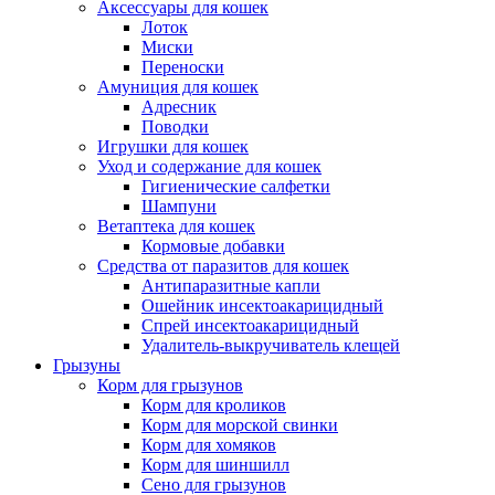
Аксессуары для кошек
Лоток
Миски
Переноски
Амуниция для кошек
Адресник
Поводки
Игрушки для кошек
Уход и содержание для кошек
Гигиенические салфетки
Шампуни
Ветаптека для кошек
Кормовые добавки
Средства от паразитов для кошек
Антипаразитные капли
Ошейник инсектоакарицидный
Спрей инсектоакарицидный
Удалитель-выкручиватель клещей
Грызуны
Корм для грызунов
Корм для кроликов
Корм для морской свинки
Корм для хомяков
Корм для шиншилл
Сено для грызунов