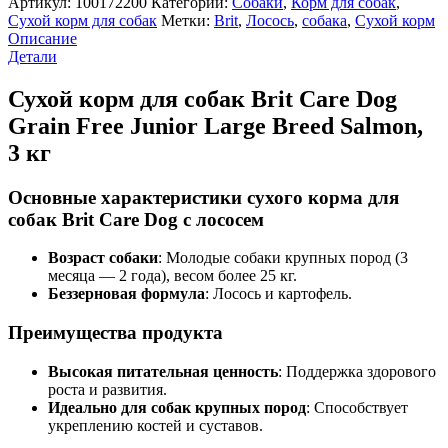
Артикул:
100172200
Категории:
Cобаки
,
Корм для собак
,
Сухой корм для собак
Метки:
Brit
,
Лосось
,
собака
,
Сухой корм
Описание
Детали
Сухой корм для собак Brit Care Dog
Grain Free Junior Large Breed Salmon,
3 кг
Основные характеристики сухого корма для
собак Brit Care Dog с лососем
Возраст собаки
: Молодые собаки крупных пород (3
месяца — 2 года), весом более 25 кг.
Беззерновая формула
: Лосось и картофель.
Преимущества продукта
Высокая питательная ценность
: Поддержка здорового
роста и развития.
Идеально для собак крупных пород
: Способствует
укреплению костей и суставов.