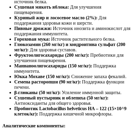
источник белка.
Сушеная мякоть яблока:
Для улучшения
пищеварения.
Куриный жир и лососевое масло (2%):
Для
поддержания здоровья кожи и шерсти.
Пивные дрожжи:
Источник инозита и аминокислот для
поддержания иммунитета.
Гороховая мука:
Источник растительного белка.
Глюкозамин (260 мг/кг) и хондроитина сульфат (200
мг/кг):
Для здоровья суставов.
Фруктоолигосахариды (200 мг/кг):
Пребиотики для
улучшения пищеварения.
Маннаноолигосахариды (150 мг/кг):
Поддержка
иммунитета.
Юкка Мохаве (150 мг/кг):
Снижение запаха фекалий.
Семена расторопши (90 мг/кг):
Поддержка функции
печени.
β-глюканы (50 мг/кг):
Усиление иммунной защиты.
Сушеный пустырник и облепиха (50 мг/кг):
Антиоксиданты для общего здоровья.
Пробиотик Lactobacillus helveticus HA – 122 (15×10^9
клеток/кг):
Поддержка кишечной микрофлоры.
Аналитические компоненты: