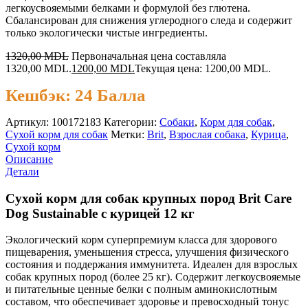
легкоусвояемыми белками и формулой без глютена.
Сбалансирован для снижения углеродного следа и содержит
только экологически чистые ингредиенты.
1320,00
MDL
Первоначальная цена составляла
1320,00 MDL.
1200,00
MDL
Текущая цена: 1200,00 MDL.
Кешбэк:
24 Балла
Артикул:
100172183
Категории:
Cобаки
,
Корм для собак
,
Сухой корм для собак
Метки:
Brit
,
Взрослая собака
,
Курица
,
Сухой корм
Описание
Детали
Сухой корм для собак крупных пород Brit Care
Dog Sustainable с курицей 12 кг
Экологический корм суперпремиум класса для здорового
пищеварения, уменьшения стресса, улучшения физического
состояния и поддержания иммунитета. Идеален для взрослых
собак крупных пород (более 25 кг). Содержит легкоусвояемые
и питательные ценные белки с полным аминокислотным
составом, что обеспечивает здоровье и превосходный тонус