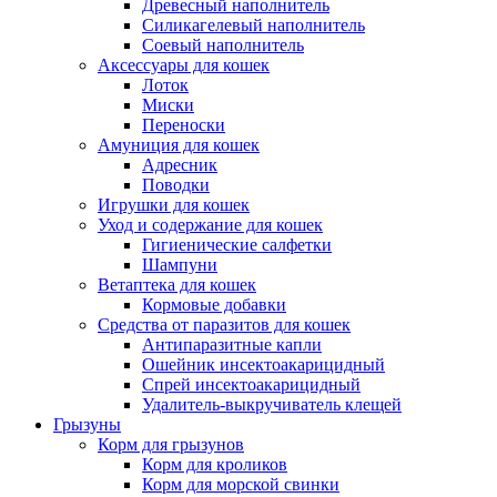
Древесный наполнитель
Силикагелевый наполнитель
Соевый наполнитель
Аксессуары для кошек
Лоток
Миски
Переноски
Амуниция для кошек
Адресник
Поводки
Игрушки для кошек
Уход и содержание для кошек
Гигиенические салфетки
Шампуни
Ветаптека для кошек
Кормовые добавки
Средства от паразитов для кошек
Антипаразитные капли
Ошейник инсектоакарицидный
Спрей инсектоакарицидный
Удалитель-выкручиватель клещей
Грызуны
Корм для грызунов
Корм для кроликов
Корм для морской свинки