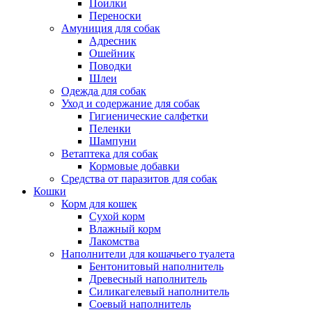
Поилки
Переноски
Амуниция для собак
Адресник
Ошейник
Поводки
Шлеи
Одежда для собак
Уход и содержание для собак
Гигиенические салфетки
Пеленки
Шампуни
Ветаптека для собак
Кормовые добавки
Средства от паразитов для собак
Кошки
Корм для кошек
Сухой корм
Влажный корм
Лакомства
Наполнители для кошачьего туалета
Бентонитовый наполнитель
Древесный наполнитель
Силикагелевый наполнитель
Соевый наполнитель