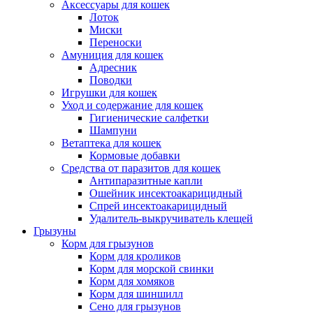
Аксессуары для кошек
Лоток
Миски
Переноски
Амуниция для кошек
Адресник
Поводки
Игрушки для кошек
Уход и содержание для кошек
Гигиенические салфетки
Шампуни
Ветаптека для кошек
Кормовые добавки
Средства от паразитов для кошек
Антипаразитные капли
Ошейник инсектоакарицидный
Спрей инсектоакарицидный
Удалитель-выкручиватель клещей
Грызуны
Корм для грызунов
Корм для кроликов
Корм для морской свинки
Корм для хомяков
Корм для шиншилл
Сено для грызунов