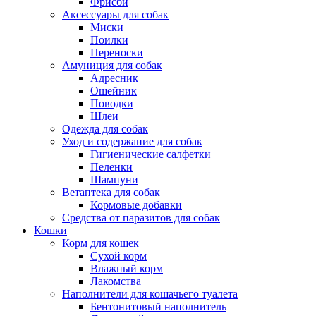
Фрисби
Аксессуары для собак
Миски
Поилки
Переноски
Амуниция для собак
Адресник
Ошейник
Поводки
Шлеи
Одежда для собак
Уход и содержание для собак
Гигиенические салфетки
Пеленки
Шампуни
Ветаптека для собак
Кормовые добавки
Средства от паразитов для собак
Кошки
Корм для кошек
Сухой корм
Влажный корм
Лакомства
Наполнители для кошачьего туалета
Бентонитовый наполнитель