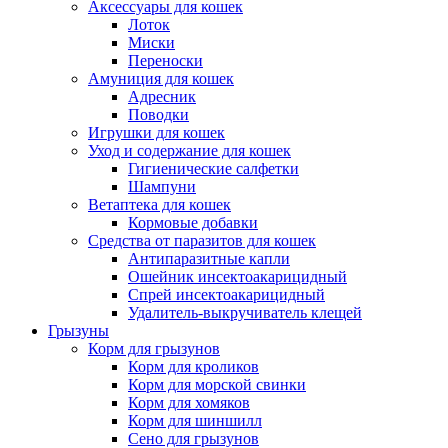
Аксессуары для кошек
Лоток
Миски
Переноски
Амуниция для кошек
Адресник
Поводки
Игрушки для кошек
Уход и содержание для кошек
Гигиенические салфетки
Шампуни
Ветаптека для кошек
Кормовые добавки
Средства от паразитов для кошек
Антипаразитные капли
Ошейник инсектоакарицидный
Спрей инсектоакарицидный
Удалитель-выкручиватель клещей
Грызуны
Корм для грызунов
Корм для кроликов
Корм для морской свинки
Корм для хомяков
Корм для шиншилл
Сено для грызунов