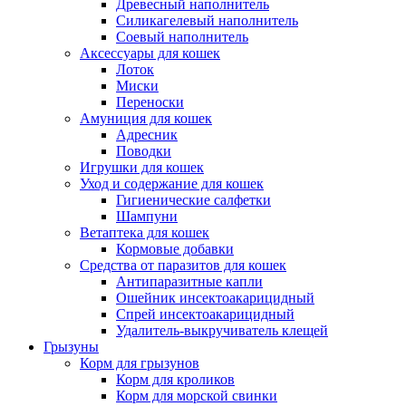
Древесный наполнитель
Силикагелевый наполнитель
Соевый наполнитель
Аксессуары для кошек
Лоток
Миски
Переноски
Амуниция для кошек
Адресник
Поводки
Игрушки для кошек
Уход и содержание для кошек
Гигиенические салфетки
Шампуни
Ветаптека для кошек
Кормовые добавки
Средства от паразитов для кошек
Антипаразитные капли
Ошейник инсектоакарицидный
Спрей инсектоакарицидный
Удалитель-выкручиватель клещей
Грызуны
Корм для грызунов
Корм для кроликов
Корм для морской свинки