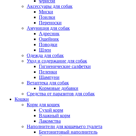
Фрисби
Аксессуары для собак
Миски
Поилки
Переноски
Амуниция для собак
Адресник
Ошейник
Поводки
Шлеи
Одежда для собак
Уход и содержание для собак
Гигиенические салфетки
Пеленки
Шампуни
Ветаптека для собак
Кормовые добавки
Средства от паразитов для собак
Кошки
Корм для кошек
Сухой корм
Влажный корм
Лакомства
Наполнители для кошачьего туалета
Бентонитовый наполнитель