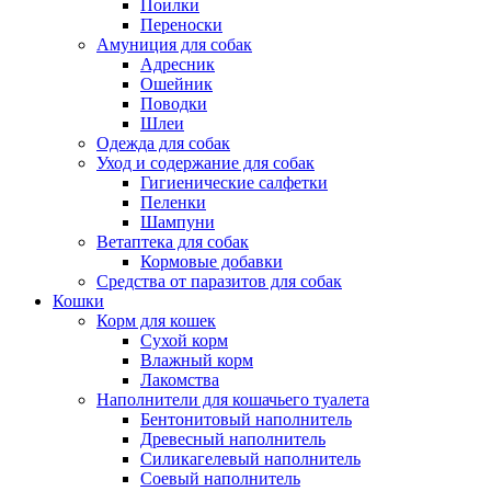
Поилки
Переноски
Амуниция для собак
Адресник
Ошейник
Поводки
Шлеи
Одежда для собак
Уход и содержание для собак
Гигиенические салфетки
Пеленки
Шампуни
Ветаптека для собак
Кормовые добавки
Средства от паразитов для собак
Кошки
Корм для кошек
Сухой корм
Влажный корм
Лакомства
Наполнители для кошачьего туалета
Бентонитовый наполнитель
Древесный наполнитель
Силикагелевый наполнитель
Соевый наполнитель