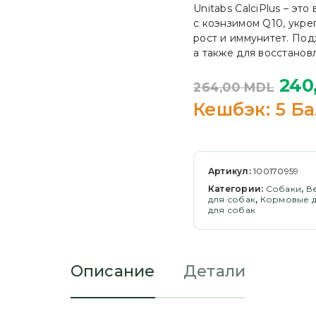
Unitabs CalciPlus – э
с коэнзимом Q10, укр
рост и иммунитет. Под
а также для восстанов
240
264,00
MDL
Кешбэк:
5 Ба
Артикул:
100170959
Категории:
Cобаки
,
В
для собак
,
Кормовые 
для собак
Описание
Детали