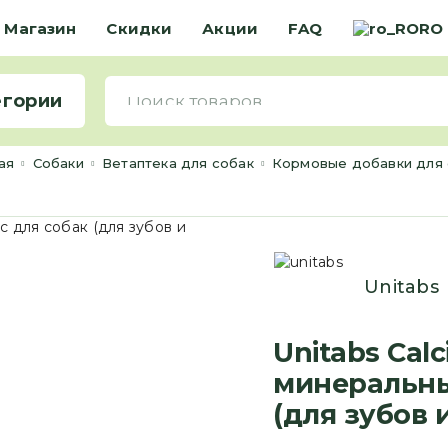
Магазин
Скидки
Акции
FAQ
RO
егории
ная
Cобаки
Ветаптека для собак
Кормовые добавки для
Unitabs
Unitabs Cal
минеральны
(для зубов и