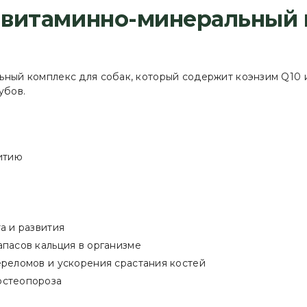
 — витаминно-минеральный
льный комплекс для собак, который содержит коэнзим Q10 
убов.
итию
а и развития
пасов кальция в организме
ереломов и ускорения срастания костей
остеопороза