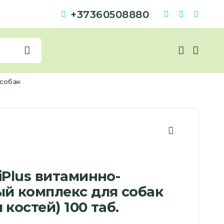
+37360508880
 собак
ciPlus витаминно-
й комплекс для собак
 костей) 100 таб.