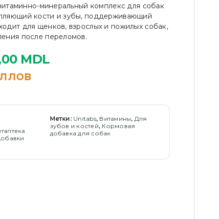
то витаминно-минеральный комплекс для собак
епляющий кости и зубы, поддерживающий
ходит для щенков, взрослых и пожилых собак,
ления после переломов.
,00
MDL
ллов
Метки:
Unitabs
,
Витамины
,
Для
зубов и костей
,
Кормовая
етаптека
добавка для собак
добавки