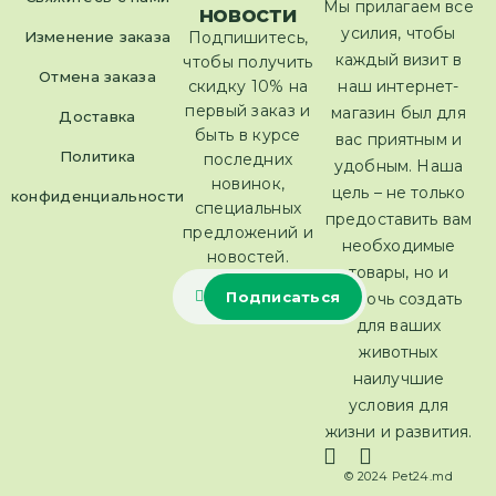
Мы прилагаем все
новости
усилия, чтобы
Изменение заказа
Подпишитесь,
каждый визит в
чтобы получить
Отмена заказа
скидку 10% на
наш интернет-
первый заказ и
магазин был для
Доставка
быть в курсе
вас приятным и
Политика
последних
удобным. Наша
новинок,
цель – не только
конфиденциальности
специальных
предоставить вам
предложений и
необходимые
новостей.
товары, но и
помочь создать
для ваших
животных
наилучшие
условия для
жизни и развития.
© 2024 Pet24.md