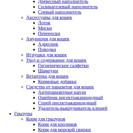
Древесный наполнитель
Силикагелевый наполнитель
Соевый наполнитель
Аксессуары для кошек
Лоток
Миски
Переноски
Амуниция для кошек
Адресник
Поводки
Игрушки для кошек
Уход и содержание для кошек
Гигиенические салфетки
Шампуни
Ветаптека для кошек
Кормовые добавки
Средства от паразитов для кошек
Антипаразитные капли
Ошейник инсектоакарицидный
Спрей инсектоакарицидный
Удалитель-выкручиватель клещей
Грызуны
Корм для грызунов
Корм для кроликов
Корм для морской свинки