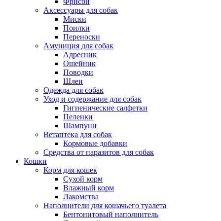
Фрисби
Аксессуары для собак
Миски
Поилки
Переноски
Амуниция для собак
Адресник
Ошейник
Поводки
Шлеи
Одежда для собак
Уход и содержание для собак
Гигиенические салфетки
Пеленки
Шампуни
Ветаптека для собак
Кормовые добавки
Средства от паразитов для собак
Кошки
Корм для кошек
Сухой корм
Влажный корм
Лакомства
Наполнители для кошачьего туалета
Бентонитовый наполнитель