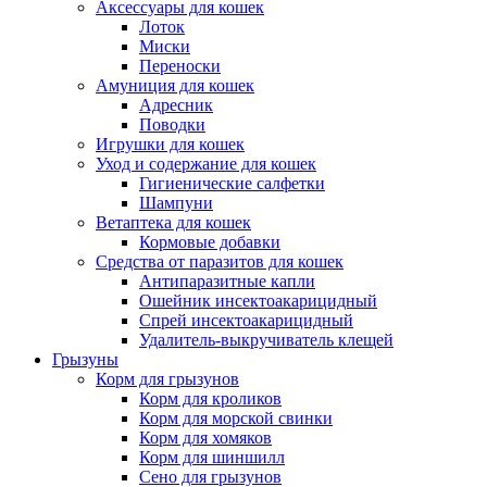
Аксессуары для кошек
Лоток
Миски
Переноски
Амуниция для кошек
Адресник
Поводки
Игрушки для кошек
Уход и содержание для кошек
Гигиенические салфетки
Шампуни
Ветаптека для кошек
Кормовые добавки
Средства от паразитов для кошек
Антипаразитные капли
Ошейник инсектоакарицидный
Спрей инсектоакарицидный
Удалитель-выкручиватель клещей
Грызуны
Корм для грызунов
Корм для кроликов
Корм для морской свинки
Корм для хомяков
Корм для шиншилл
Сено для грызунов