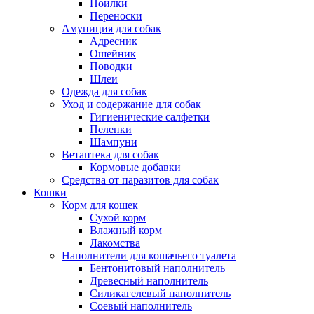
Поилки
Переноски
Амуниция для собак
Адресник
Ошейник
Поводки
Шлеи
Одежда для собак
Уход и содержание для собак
Гигиенические салфетки
Пеленки
Шампуни
Ветаптека для собак
Кормовые добавки
Средства от паразитов для собак
Кошки
Корм для кошек
Сухой корм
Влажный корм
Лакомства
Наполнители для кошачьего туалета
Бентонитовый наполнитель
Древесный наполнитель
Силикагелевый наполнитель
Соевый наполнитель