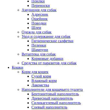
Поилки
Переноски
Амуниция для собак
Адресник
Ошейник
Поводки
Шлеи
Одежда для собак
Уход и содержание для собак
Гигиенические салфетки
Пеленки
Шампуни
Ветаптека для собак
Кормовые добавки
Средства от паразитов для собак
Кошки
Корм для кошек
Сухой корм
Влажный корм
Лакомства
Наполнители для кошачьего туалета
Бентонитовый наполнитель
Древесный наполнитель
Силикагелевый наполнитель
Соевый наполнитель