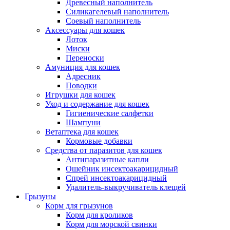
Древесный наполнитель
Силикагелевый наполнитель
Соевый наполнитель
Аксессуары для кошек
Лоток
Миски
Переноски
Амуниция для кошек
Адресник
Поводки
Игрушки для кошек
Уход и содержание для кошек
Гигиенические салфетки
Шампуни
Ветаптека для кошек
Кормовые добавки
Средства от паразитов для кошек
Антипаразитные капли
Ошейник инсектоакарицидный
Спрей инсектоакарицидный
Удалитель-выкручиватель клещей
Грызуны
Корм для грызунов
Корм для кроликов
Корм для морской свинки