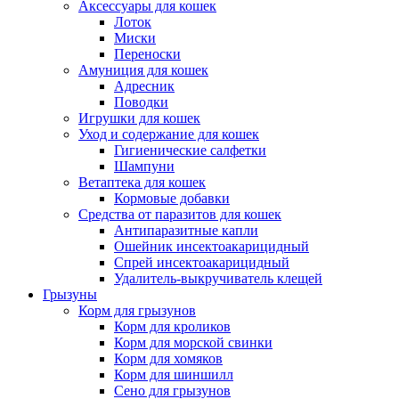
Аксессуары для кошек
Лоток
Миски
Переноски
Амуниция для кошек
Адресник
Поводки
Игрушки для кошек
Уход и содержание для кошек
Гигиенические салфетки
Шампуни
Ветаптека для кошек
Кормовые добавки
Средства от паразитов для кошек
Антипаразитные капли
Ошейник инсектоакарицидный
Спрей инсектоакарицидный
Удалитель-выкручиватель клещей
Грызуны
Корм для грызунов
Корм для кроликов
Корм для морской свинки
Корм для хомяков
Корм для шиншилл
Сено для грызунов