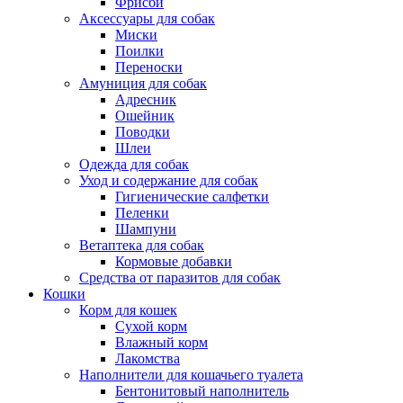
Фрисби
Аксессуары для собак
Миски
Поилки
Переноски
Амуниция для собак
Адресник
Ошейник
Поводки
Шлеи
Одежда для собак
Уход и содержание для собак
Гигиенические салфетки
Пеленки
Шампуни
Ветаптека для собак
Кормовые добавки
Средства от паразитов для собак
Кошки
Корм для кошек
Сухой корм
Влажный корм
Лакомства
Наполнители для кошачьего туалета
Бентонитовый наполнитель