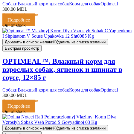
Cобаки
Влажный корм для собак
Корм для собак
Optimeal
300,00
MDL
Кешбэк:
6 Баллов
Подробнее
Out of stock
Добавить в список желаний
Удалить из списка желаний
Быстрый просмотр
OPTIMEAL™. Влажный корм для
взрослых собак, ягненок и шпинат в
соусе, 12×85 г
Cобаки
Влажный корм для собак
Корм для собак
Optimeal
300,00
MDL
Кешбэк:
6 Баллов
Подробнее
Out of stock
Добавить в список желаний
Удалить из списка желаний