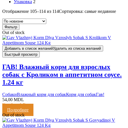
Упаковка
2
Отображение 105–114 из 114
Сортировка: самые недавние
Фильтр
Out of stock
Добавить в список желаний
Удалить из списка желаний
Быстрый просмотр
ГАВ! Влажный корм для взрослых
собак с Кроликом в аппетитном соусе.
1.24 кг
Cобаки
Влажный корм для собак
Корм для собак
Гав!
54,00
MDL
Кешбэк:
1 Балл
Подробнее
Out of stock