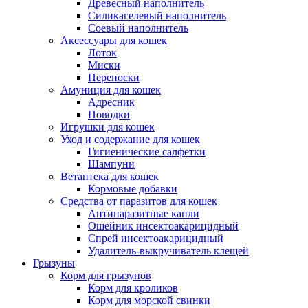
Древесный наполнитель
Силикагелевый наполнитель
Соевый наполнитель
Аксессуары для кошек
Лоток
Миски
Переноски
Амуниция для кошек
Адресник
Поводки
Игрушки для кошек
Уход и содержание для кошек
Гигиенические салфетки
Шампуни
Ветаптека для кошек
Кормовые добавки
Средства от паразитов для кошек
Антипаразитные капли
Ошейник инсектоакарицидный
Спрей инсектоакарицидный
Удалитель-выкручиватель клещей
Грызуны
Корм для грызунов
Корм для кроликов
Корм для морской свинки