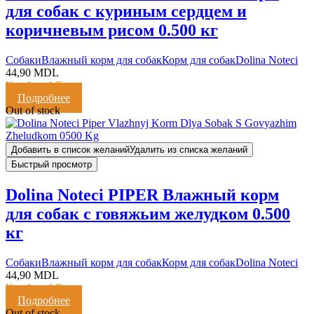
для собак с куриным сердцем и
коричневым рисом 0.500 кг
Cобаки
Влажный корм для собак
Корм для собак
Dolina Noteci
44,90
MDL
Кешбэк:
1 Балл
Подробнее
Out of stock
Добавить в список желаний
Удалить из списка желаний
Быстрый просмотр
Dolina Noteci PIPER Влажный корм
для собак с говяжьим желудком 0.500
кг
Cобаки
Влажный корм для собак
Корм для собак
Dolina Noteci
44,90
MDL
Кешбэк:
1 Балл
Подробнее
Out of stock