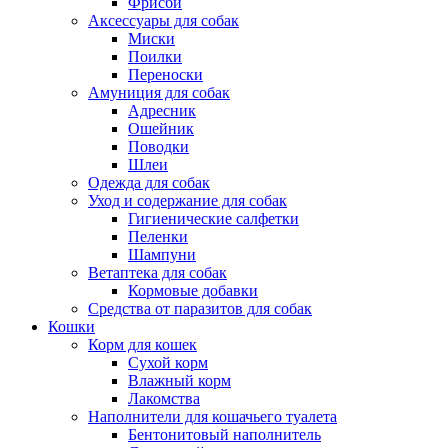
Фрисби
Аксессуары для собак
Миски
Поилки
Переноски
Амуниция для собак
Адресник
Ошейник
Поводки
Шлеи
Одежда для собак
Уход и содержание для собак
Гигиенические салфетки
Пеленки
Шампуни
Ветаптека для собак
Кормовые добавки
Средства от паразитов для собак
Кошки
Корм для кошек
Сухой корм
Влажный корм
Лакомства
Наполнители для кошачьего туалета
Бентонитовый наполнитель