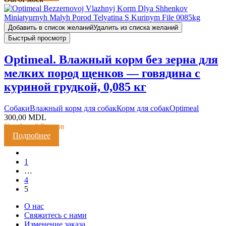
Добавить в список желаний
Удалить из списка желаний
Быстрый просмотр
Optimeal. Влажный корм без зерна для
мелких пород щенков — говядина с
куриной грудкой, 0,085 кг
Cобаки
Влажный корм для собак
Корм для собак
Optimeal
300,00
MDL
Кешбэк:
6 Баллов
Подробнее
1
…
4
5
О нас
Свяжитесь с нами
Изменение заказа