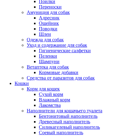
Поилки
Переноски
Амуниция для собак
Адресник
Ошейник
Поводки
Шлеи
Одежда для собак
Уход и содержание для собак
Гигиенические салфетки
Пеленки
Шампуни
Ветаптека для собак
Кормовые добавки
Средства от паразитов для собак
Кошки
Корм для кошек
Сухой корм
Влажный корм
Лакомства
Наполнители для кошачьего туалета
Бентонитовый наполнитель
Древесный наполнитель
Силикагелевый наполнитель
Соевый наполнитель