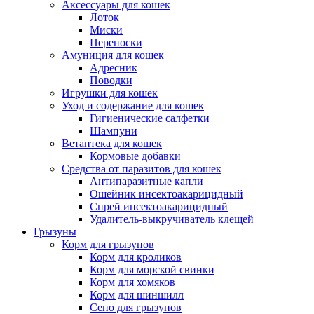
Аксессуары для кошек
Лоток
Миски
Переноски
Амуниция для кошек
Адресник
Поводки
Игрушки для кошек
Уход и содержание для кошек
Гигиенические салфетки
Шампуни
Ветаптека для кошек
Кормовые добавки
Средства от паразитов для кошек
Антипаразитные капли
Ошейник инсектоакарицидный
Спрей инсектоакарицидный
Удалитель-выкручиватель клещей
Грызуны
Корм для грызунов
Корм для кроликов
Корм для морской свинки
Корм для хомяков
Корм для шиншилл
Сено для грызунов