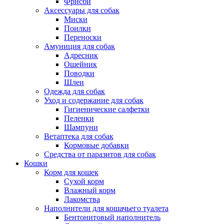
Фрисби
Аксессуары для собак
Миски
Поилки
Переноски
Амуниция для собак
Адресник
Ошейник
Поводки
Шлеи
Одежда для собак
Уход и содержание для собак
Гигиенические салфетки
Пеленки
Шампуни
Ветаптека для собак
Кормовые добавки
Средства от паразитов для собак
Кошки
Корм для кошек
Сухой корм
Влажный корм
Лакомства
Наполнители для кошачьего туалета
Бентонитовый наполнитель