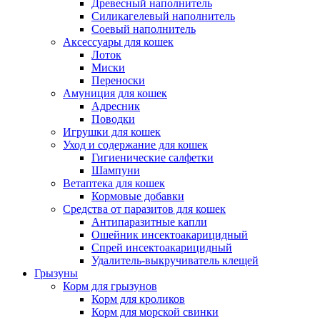
Древесный наполнитель
Силикагелевый наполнитель
Соевый наполнитель
Аксессуары для кошек
Лоток
Миски
Переноски
Амуниция для кошек
Адресник
Поводки
Игрушки для кошек
Уход и содержание для кошек
Гигиенические салфетки
Шампуни
Ветаптека для кошек
Кормовые добавки
Средства от паразитов для кошек
Антипаразитные капли
Ошейник инсектоакарицидный
Спрей инсектоакарицидный
Удалитель-выкручиватель клещей
Грызуны
Корм для грызунов
Корм для кроликов
Корм для морской свинки