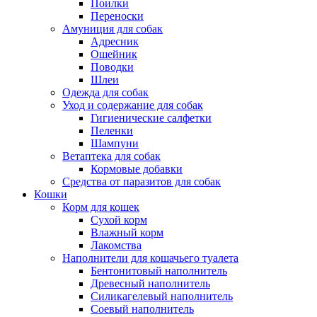
Поилки
Переноски
Амуниция для собак
Адресник
Ошейник
Поводки
Шлеи
Одежда для собак
Уход и содержание для собак
Гигиенические салфетки
Пеленки
Шампуни
Ветаптека для собак
Кормовые добавки
Средства от паразитов для собак
Кошки
Корм для кошек
Сухой корм
Влажный корм
Лакомства
Наполнители для кошачьего туалета
Бентонитовый наполнитель
Древесный наполнитель
Силикагелевый наполнитель
Соевый наполнитель