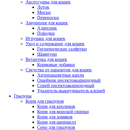
Аксессуары для кошек
Лоток
Миски
Переноски
Амуниция для кошек
Адресник
Поводки
Игрушки для кошек
Уход и содержание для кошек
Гигиенические салфетки
Шампуни
Ветаптека для кошек
Кормовые добавки
Средства от паразитов для кошек
Антипаразитные капли
Ошейник инсектоакарицидный
Спрей инсектоакарицидный
Удалитель-выкручиватель клещей
Грызуны
Корм для грызунов
Корм для кроликов
Корм для морской свинки
Корм для хомяков
Корм для шиншилл
Сено для грызунов