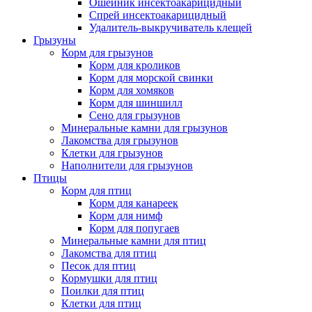
Ошейник инсектоакарицидный
Спрей инсектоакарицидный
Удалитель-выкручиватель клещей
Грызуны
Корм для грызунов
Корм для кроликов
Корм для морской свинки
Корм для хомяков
Корм для шиншилл
Сено для грызунов
Минеральные камни для грызунов
Лакомства для грызунов
Клетки для грызунов
Наполнители для грызунов
Птицы
Корм для птиц
Корм для канареек
Корм для нимф
Корм для попугаев
Минеральные камни для птиц
Лакомства для птиц
Песок для птиц
Кормушки для птиц
Поилки для птиц
Клетки для птиц