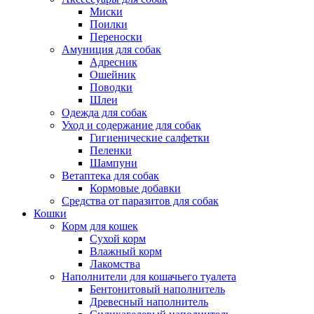
Миски
Поилки
Переноски
Амуниция для собак
Адресник
Ошейник
Поводки
Шлеи
Одежда для собак
Уход и содержание для собак
Гигиенические салфетки
Пеленки
Шампуни
Ветаптека для собак
Кормовые добавки
Средства от паразитов для собак
Кошки
Корм для кошек
Сухой корм
Влажный корм
Лакомства
Наполнители для кошачьего туалета
Бентонитовый наполнитель
Древесный наполнитель