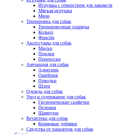
Игрушка с отверстием для лакомств
Мягкая игрушка
Мячи
Тренировка для собак
Тренировочные снаряды
Кольцо
Фрисби
Аксессуары для собак
Миски
Поилки
Переноски
Амуниция для собак
Адресник
Ошейник
Поводки
Шлеи
Одежда для собак
Уход и содержание для собак
Гигиенические салфетки
Пеленки
Шампуни
Ветаптека для собак
Кормовые добавки
Средства от паразитов для собак