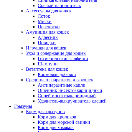
Силикагелевый наполнитель
Соевый наполнитель
Аксессуары для кошек
Лоток
Миски
Переноски
Амуниция для кошек
Адресник
Поводки
Игрушки для кошек
Уход и содержание для кошек
Гигиенические салфетки
Шампуни
Ветаптека для кошек
Кормовые добавки
Средства от паразитов для кошек
Антипаразитные капли
Ошейник инсектоакарицидный
Спрей инсектоакарицидный
Удалитель-выкручиватель клещей
Грызуны
Корм для грызунов
Корм для кроликов
Корм для морской свинки
Корм для хомяков