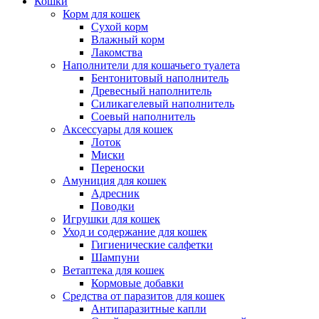
Кошки
Корм для кошек
Сухой корм
Влажный корм
Лакомства
Наполнители для кошачьего туалета
Бентонитовый наполнитель
Древесный наполнитель
Силикагелевый наполнитель
Соевый наполнитель
Аксессуары для кошек
Лоток
Миски
Переноски
Амуниция для кошек
Адресник
Поводки
Игрушки для кошек
Уход и содержание для кошек
Гигиенические салфетки
Шампуни
Ветаптека для кошек
Кормовые добавки
Средства от паразитов для кошек
Антипаразитные капли