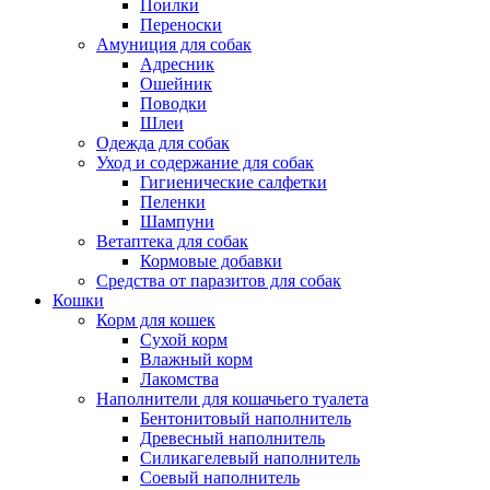
Поилки
Переноски
Амуниция для собак
Адресник
Ошейник
Поводки
Шлеи
Одежда для собак
Уход и содержание для собак
Гигиенические салфетки
Пеленки
Шампуни
Ветаптека для собак
Кормовые добавки
Средства от паразитов для собак
Кошки
Корм для кошек
Сухой корм
Влажный корм
Лакомства
Наполнители для кошачьего туалета
Бентонитовый наполнитель
Древесный наполнитель
Силикагелевый наполнитель
Соевый наполнитель