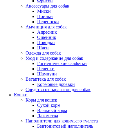
Фрисби
Аксессуары для собак
Миски
Поилки
Переноски
Амуниция для собак
Адресник
Ошейник
Поводки
Шлеи
Одежда для собак
Уход и содержание для собак
Гигиенические салфетки
Пеленки
Шампуни
Ветаптека для собак
Кормовые добавки
Средства от паразитов для собак
Кошки
Корм для кошек
Сухой корм
Влажный корм
Лакомства
Наполнители для кошачьего туалета
Бентонитовый наполнитель