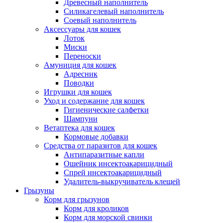
Древесный наполнитель
Силикагелевый наполнитель
Соевый наполнитель
Аксессуары для кошек
Лоток
Миски
Переноски
Амуниция для кошек
Адресник
Поводки
Игрушки для кошек
Уход и содержание для кошек
Гигиенические салфетки
Шампуни
Ветаптека для кошек
Кормовые добавки
Средства от паразитов для кошек
Антипаразитные капли
Ошейник инсектоакарицидный
Спрей инсектоакарицидный
Удалитель-выкручиватель клещей
Грызуны
Корм для грызунов
Корм для кроликов
Корм для морской свинки