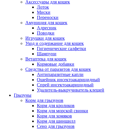
Аксессуары для кошек
Лоток
Миски
Переноски
Амуниция для кошек
Адресник
Поводки
Игрушки для кошек
Уход и содержание для кошек
Гигиенические салфетки
Шампуни
Ветаптека для кошек
Кормовые добавки
Средства от паразитов для кошек
Антипаразитные капли
Ошейник инсектоакарицидный
Спрей инсектоакарицидный
Удалитель-выкручиватель клещей
Грызуны
Корм для грызунов
Корм для кроликов
Корм для морской свинки
Корм для хомяков
Корм для шиншилл
Сено для грызунов