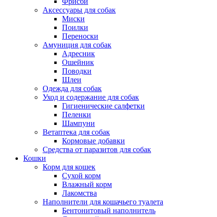
Фрисби
Аксессуары для собак
Миски
Поилки
Переноски
Амуниция для собак
Адресник
Ошейник
Поводки
Шлеи
Одежда для собак
Уход и содержание для собак
Гигиенические салфетки
Пеленки
Шампуни
Ветаптека для собак
Кормовые добавки
Средства от паразитов для собак
Кошки
Корм для кошек
Сухой корм
Влажный корм
Лакомства
Наполнители для кошачьего туалета
Бентонитовый наполнитель