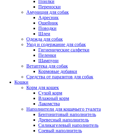
Поилки
Переноски
Амуниция для собак
Адресник
Ошейник
Поводки
Шлеи
Одежда для собак
Уход и содержание для собак
Гигиенические салфетки
Пеленки
Шампуни
Ветаптека для собак
Кормовые добавки
Средства от паразитов для собак
Кошки
Корм для кошек
Сухой корм
Влажный корм
Лакомства
Наполнители для кошачьего туалета
Бентонитовый наполнитель
Древесный наполнитель
Силикагелевый наполнитель
Соевый наполнитель