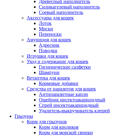
Древесный наполнитель
Силикагелевый наполнитель
Соевый наполнитель
Аксессуары для кошек
Лоток
Миски
Переноски
Амуниция для кошек
Адресник
Поводки
Игрушки для кошек
Уход и содержание для кошек
Гигиенические салфетки
Шампуни
Ветаптека для кошек
Кормовые добавки
Средства от паразитов для кошек
Антипаразитные капли
Ошейник инсектоакарицидный
Спрей инсектоакарицидный
Удалитель-выкручиватель клещей
Грызуны
Корм для грызунов
Корм для кроликов
Корм для морской свинки