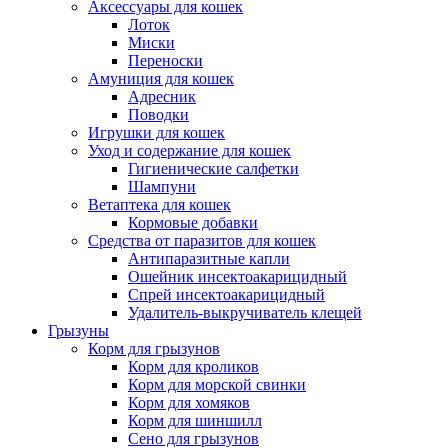
Аксессуары для кошек
Лоток
Миски
Переноски
Амуниция для кошек
Адресник
Поводки
Игрушки для кошек
Уход и содержание для кошек
Гигиенические салфетки
Шампуни
Ветаптека для кошек
Кормовые добавки
Средства от паразитов для кошек
Антипаразитные капли
Ошейник инсектоакарицидный
Спрей инсектоакарицидный
Удалитель-выкручиватель клещей
Грызуны
Корм для грызунов
Корм для кроликов
Корм для морской свинки
Корм для хомяков
Корм для шиншилл
Сено для грызунов