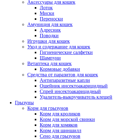
Аксессуары для кошек
Лоток
Миски
Переноски
Амуниция для кошек
Адресник
Поводки
Игрушки для кошек
Уход и содержание для кошек
Гигиенические салфетки
Шампуни
Ветаптека для кошек
Кормовые добавки
Средства от паразитов для кошек
Антипаразитные капли
Ошейник инсектоакарицидный
Спрей инсектоакарицидный
Удалитель-выкручиватель клещей
Грызуны
Корм для грызунов
Корм для кроликов
Корм для морской свинки
Корм для хомяков
Корм для шиншилл
Сено для грызунов