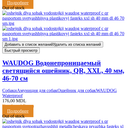
Подробнее
Out of stock
Добавить в список желаний
Удалить из списка желаний
Быстрый просмотр
WAUDOG Водонепроницаемый
светящийся ошейник, QR, XXL, 40 мм,
46-70 см
Cобаки
Амуниция для собак
Ошейник для собак
WAUDOG
Waterproof
176,00
MDL
Кешбэк:
4 Балла
Подробнее
Out of stock