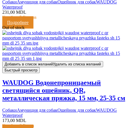
Cобаки
Амуниция для собак
Ошейник для собак
WAUDOG
Waterproof
231,00
MDL
Кешбэк:
5 Баллов
Подробнее
Out of stock
Добавить в список желаний
Удалить из списка желаний
Быстрый просмотр
WAUDOG Водонепроницаемый
светящийся ошейник, QR,
металлическая пряжка, 15 мм, 25-35 см
Cобаки
Амуниция для собак
Ошейник для собак
WAUDOG
Waterproof
173,00
MDL
Кешбэк:
3 Балла