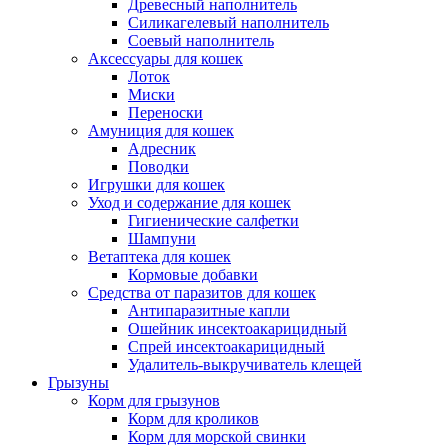
Древесный наполнитель
Силикагелевый наполнитель
Соевый наполнитель
Аксессуары для кошек
Лоток
Миски
Переноски
Амуниция для кошек
Адресник
Поводки
Игрушки для кошек
Уход и содержание для кошек
Гигиенические салфетки
Шампуни
Ветаптека для кошек
Кормовые добавки
Средства от паразитов для кошек
Антипаразитные капли
Ошейник инсектоакарицидный
Спрей инсектоакарицидный
Удалитель-выкручиватель клещей
Грызуны
Корм для грызунов
Корм для кроликов
Корм для морской свинки