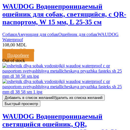
WAUDOG Водонепроницаемый
ошейник для собак, светящийся, с QR-
паспортом, W 15 мм, L 25-35 см
Cобаки
Амуниция для собак
Ошейник для собак
WAUDOG
Waterproof
108,00
MDL
Кешбэк:
2 Балла
Подробнее
Out of stock
Добавить в список желаний
Удалить из списка желаний
Быстрый просмотр
WAUDOG Водонепроницаемый
светящийся ошейник, QR,