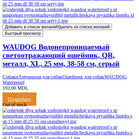
Добавить в список желаний
Удалить из списка желаний
Быстрый просмотр
WAUDOG Водонепроницаемый
светоотражающий ошейник, QR,
металл, XL, 25 мм, 38-58 см, серый
Cобаки
Амуниция для собак
Ошейник для собак
WAUDOG
Waterproof
192,00
MDL
Кешбэк:
4 Балла
Подробнее
Out of stock