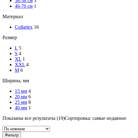
38-58 см
3
46-70 см
1
Материал
Collartex
16
Размер
L
5
S
4
XL
1
XXL
4
М
6
Ширина, мм
15 мм
4
20 мм
6
25 мм
8
40 мм
1
Показаны все результаты (19)
Сортировка: самые недавние
Фильтр