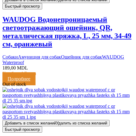
Быстрый просмотр
WAUDOG Водонепроницаемый
светоотражающий ошейник, QR,
металлическая пряжка, L, 25 мм, 34-49
см, оранжевый
Cобаки
Амуниция для собак
Ошейник для собак
WAUDOG
Waterproof
189,00
MDL
Кешбэк:
4 Балла
Подробнее
Out of stock
Добавить в список желаний
Удалить из списка желаний
Быстрый просмотр