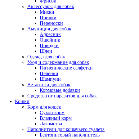
Фрисби
Аксессуары для собак
Миски
Поилки
Переноски
Амуниция для собак
Адресник
Ошейник
Поводки
Шлеи
Одежда для собак
Уход и содержание для собак
Гигиенические салфетки
Пеленки
Шампуни
Ветаптека для собак
Кормовые добавки
Средства от паразитов для собак
Кошки
Корм для кошек
Сухой корм
Влажный корм
Лакомства
Наполнители для кошачьего туалета
Бентонитовый наполнитель