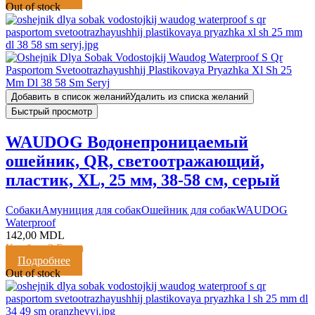
Out of stock
Добавить в список желаний
Удалить из списка желаний
Быстрый просмотр
WAUDOG Водонепроницаемый
ошейник, QR, светоотражающий,
пластик, XL, 25 мм, 38-58 см, серый
Cобаки
Амуниция для собак
Ошейник для собак
WAUDOG
Waterproof
142,00
MDL
Кешбэк:
3 Балла
Подробнее
Out of stock