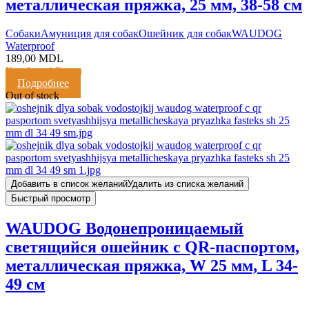
металлическая пряжка, 25 мм, 38-58 см
Cобаки
Амуниция для собак
Ошейник для собак
WAUDOG
Waterproof
189,00
MDL
Кешбэк:
4 Балла
Подробнее
Out of stock
Добавить в список желаний
Удалить из списка желаний
Быстрый просмотр
WAUDOG Водонепроницаемый
светящийся ошейник с QR-паспортом,
металлическая пряжка, W 25 мм, L 34-
49 см