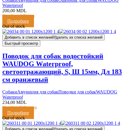
Cобаки
Амуниция для собак
Ошейник для собак
WAUDOG
Waterproof
200,00
MDL
Кешбэк:
4 Балла
Подробнее
Out of stock
Добавить в список желаний
Удалить из списка желаний
Быстрый просмотр
Поводок для собак водостойкий
WAUDOG Waterproof,
светоотражающий, S, Ш 15мм, Дл 183
см оранжевый
Cобаки
Амуниция для собак
Поводки для собак
WAUDOG
Waterproof
234,00
MDL
Кешбэк:
5 Баллов
Подробнее
Out of stock
Добавить в список желаний
Удалить из списка желаний