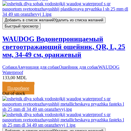
Добавить в список желаний
Удалить из списка желаний
Быстрый просмотр
WAUDOG Водонепроницаемый
светоотражающий ошейник, QR, L, 25
мм, 34-49 см, оранжевый
Cобаки
Амуниция для собак
Ошейник для собак
WAUDOG
Waterproof
133,00
MDL
Кешбэк:
3 Балла
Подробнее
Out of stock
Добавить в список желаний
Удалить из списка желаний