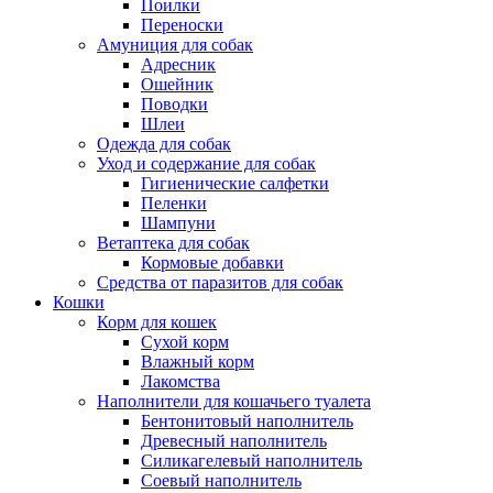
Поилки
Переноски
Амуниция для собак
Адресник
Ошейник
Поводки
Шлеи
Одежда для собак
Уход и содержание для собак
Гигиенические салфетки
Пеленки
Шампуни
Ветаптека для собак
Кормовые добавки
Средства от паразитов для собак
Кошки
Корм для кошек
Сухой корм
Влажный корм
Лакомства
Наполнители для кошачьего туалета
Бентонитовый наполнитель
Древесный наполнитель
Силикагелевый наполнитель
Соевый наполнитель