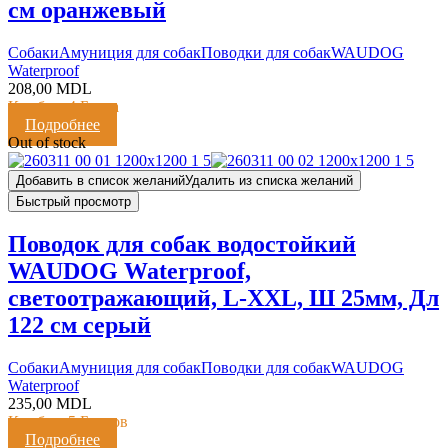
см оранжевый
Cобаки
Амуниция для собак
Поводки для собак
WAUDOG
Waterproof
208,00
MDL
Кешбэк:
4 Балла
Подробнее
Out of stock
Добавить в список желаний
Удалить из списка желаний
Быстрый просмотр
Поводок для собак водостойкий
WAUDOG Waterproof,
светоотражающий, L-XXL, Ш 25мм, Дл
122 см серый
Cобаки
Амуниция для собак
Поводки для собак
WAUDOG
Waterproof
235,00
MDL
Кешбэк:
5 Баллов
Подробнее