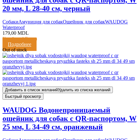
ошейник для собак с QR-паспортом, W
20 мм, L 28-40 см, черный
Cобаки
Амуниция для собак
Ошейник для собак
WAUDOG
Waterproof
179,00
MDL
Кешбэк:
4 Балла
Подробнее
Out of stock
Добавить в список желаний
Удалить из списка желаний
Быстрый просмотр
WAUDOG Водонепроницаемый
ошейник для собак с QR-паспортом, W
25 мм, L 34-49 см, оранжевый