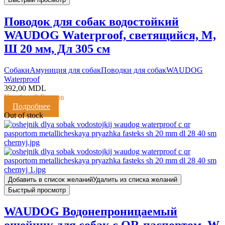
Поводок для собак водостойкий
WAUDOG Waterproof, светящийся, M,
Ш 20 мм, Дл 305 см
Cобаки
Амуниция для собак
Поводки для собак
WAUDOG
Waterproof
392,00
MDL
Кешбэк:
8 Баллов
Подробнее
Out of stock
Добавить в список желаний
Удалить из списка желаний
Быстрый просмотр
WAUDOG Водонепроницаемый