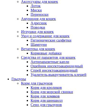
Аксессуары для кошек
Лоток
Миски
Переноски
Амуниция для кошек
Адресник
Поводки
Игрушки для кошек
Уход и содержание для кошек
Гигиенические салфетки
Шампуни
Ветаптека для кошек
Кормовые добавки
Средства от паразитов для кошек
Антипаразитные капли
Ошейник инсектоакарицидный
Спрей инсектоакарицидный
Удалитель-выкручиватель клещей
Грызуны
Корм для грызунов
Корм для кроликов
Корм для морской свинки
Корм для хомяков
Корм для шиншилл
Сено для грызунов