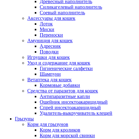
Древесный наполнитель
Силикагелевый наполнитель
Соевый наполнитель
Аксессуары для кошек
Лоток
Миски
Переноски
Амуниция для кошек
Адресник
Поводки
Игрушки для кошек
Уход и содержание для кошек
Гигиенические салфетки
Шампуни
Ветаптека для кошек
Кормовые добавки
Средства от паразитов для кошек
Антипаразитные капли
Ошейник инсектоакарицидный
Спрей инсектоакарицидный
Удалитель-выкручиватель клещей
Грызуны
Корм для грызунов
Корм для кроликов
Корм для морской свинки