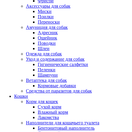
Фрисби
Аксессуары для собак
Миски
Поилки
Переноски
Амуниция для собак
Адресник
Ошейник
Поводки
Шлеи
Одежда для собак
Уход и содержание для собак
Гигиенические салфетки
Пеленки
Шампуни
Ветаптека для собак
Кормовые добавки
Средства от паразитов для собак
Кошки
Корм для кошек
Сухой корм
Влажный корм
Лакомства
Наполнители для кошачьего туалета
Бентонитовый наполнитель