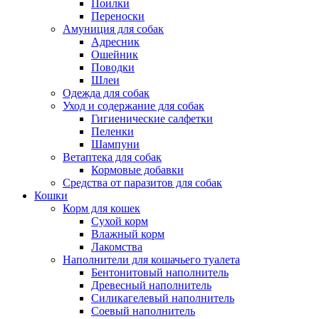
Поилки
Переноски
Амуниция для собак
Адресник
Ошейник
Поводки
Шлеи
Одежда для собак
Уход и содержание для собак
Гигиенические салфетки
Пеленки
Шампуни
Ветаптека для собак
Кормовые добавки
Средства от паразитов для собак
Кошки
Корм для кошек
Сухой корм
Влажный корм
Лакомства
Наполнители для кошачьего туалета
Бентонитовый наполнитель
Древесный наполнитель
Силикагелевый наполнитель
Соевый наполнитель