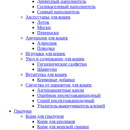
Древесный наполнитель
Силикагелевый наполнитель
Соевый наполнитель
Аксессуары для кошек
Лоток
Миски
Переноски
Амуниция для кошек
Адресник
Поводки
Игрушки для кошек
Уход и содержание для кошек
Гигиенические салфетки
Шампуни
Ветаптека для кошек
Кормовые добавки
Средства от паразитов для кошек
Антипаразитные капли
Ошейник инсектоакарицидный
Спрей инсектоакарицидный
Удалитель-выкручиватель клещей
Грызуны
Корм для грызунов
Корм для кроликов
Корм для морской свинки