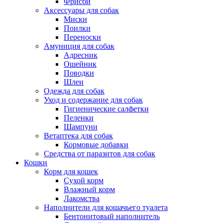
Фрисби
Аксессуары для собак
Миски
Поилки
Переноски
Амуниция для собак
Адресник
Ошейник
Поводки
Шлеи
Одежда для собак
Уход и содержание для собак
Гигиенические салфетки
Пеленки
Шампуни
Ветаптека для собак
Кормовые добавки
Средства от паразитов для собак
Кошки
Корм для кошек
Сухой корм
Влажный корм
Лакомства
Наполнители для кошачьего туалета
Бентонитовый наполнитель