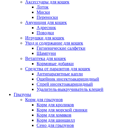
Аксессуары для кошек
Лоток
Миски
Переноски
Амуниция для кошек
Адресник
Поводки
Игрушки для кошек
Уход и содержание для кошек
Гигиенические салфетки
Шампуни
Ветаптека для кошек
Кормовые добавки
Средства от паразитов для кошек
Антипаразитные капли
Ошейник инсектоакарицидный
Спрей инсектоакарицидный
Удалитель-выкручиватель клещей
Грызуны
Корм для грызунов
Корм для кроликов
Корм для морской свинки
Корм для хомяков
Корм для шиншилл
Сено для грызунов