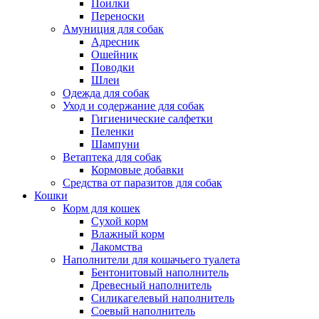
Поилки
Переноски
Амуниция для собак
Адресник
Ошейник
Поводки
Шлеи
Одежда для собак
Уход и содержание для собак
Гигиенические салфетки
Пеленки
Шампуни
Ветаптека для собак
Кормовые добавки
Средства от паразитов для собак
Кошки
Корм для кошек
Сухой корм
Влажный корм
Лакомства
Наполнители для кошачьего туалета
Бентонитовый наполнитель
Древесный наполнитель
Силикагелевый наполнитель
Соевый наполнитель