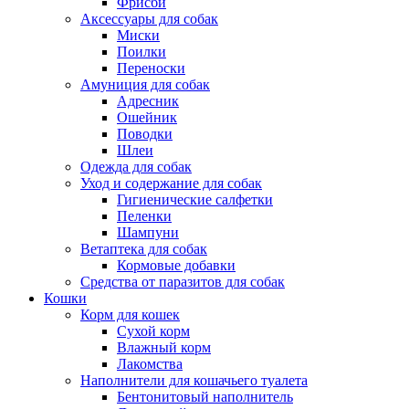
Фрисби
Аксессуары для собак
Миски
Поилки
Переноски
Амуниция для собак
Адресник
Ошейник
Поводки
Шлеи
Одежда для собак
Уход и содержание для собак
Гигиенические салфетки
Пеленки
Шампуни
Ветаптека для собак
Кормовые добавки
Средства от паразитов для собак
Кошки
Корм для кошек
Сухой корм
Влажный корм
Лакомства
Наполнители для кошачьего туалета
Бентонитовый наполнитель