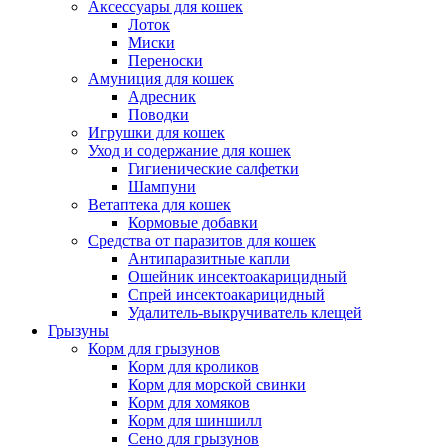
Аксессуары для кошек
Лоток
Миски
Переноски
Амуниция для кошек
Адресник
Поводки
Игрушки для кошек
Уход и содержание для кошек
Гигиенические салфетки
Шампуни
Ветаптека для кошек
Кормовые добавки
Средства от паразитов для кошек
Антипаразитные капли
Ошейник инсектоакарицидный
Спрей инсектоакарицидный
Удалитель-выкручиватель клещей
Грызуны
Корм для грызунов
Корм для кроликов
Корм для морской свинки
Корм для хомяков
Корм для шиншилл
Сено для грызунов