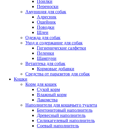
Поилки
Переноски
Амуниция для собак
Адресник
Ошейник
Поводки
Шлеи
Одежда для собак
Уход и содержание для собак
Гигиенические салфетки
Пеленки
Шампуни
Ветаптека для собак
Кормовые добавки
Средства от паразитов для собак
Кошки
Корм для кошек
Сухой корм
Влажный корм
Лакомства
Наполнители для кошачьего туалета
Бентонитовый наполнитель
Древесный наполнитель
Силикагелевый наполнитель
Соевый наполнитель