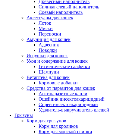
Древесный наполнитель
Силикагелевый наполнитель
Соевый наполнитель
Аксессуары для кошек
Лоток
Миски
Переноски
Амуниция для кошек
Адресник
Поводки
Игрушки для кошек
Уход и содержание для кошек
Гигиенические салфетки
Шампуни
Ветаптека для кошек
Кормовые добавки
Средства от паразитов для кошек
Антипаразитные капли
Ошейник инсектоакарицидный
Спрей инсектоакарицидный
Удалитель-выкручиватель клещей
Грызуны
Корм для грызунов
Корм для кроликов
Корм для морской свинки