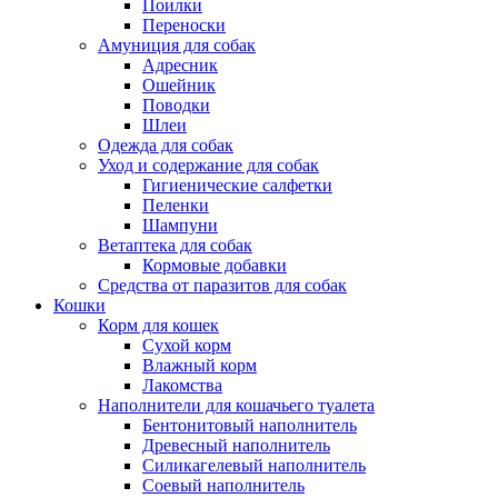
Поилки
Переноски
Амуниция для собак
Адресник
Ошейник
Поводки
Шлеи
Одежда для собак
Уход и содержание для собак
Гигиенические салфетки
Пеленки
Шампуни
Ветаптека для собак
Кормовые добавки
Средства от паразитов для собак
Кошки
Корм для кошек
Сухой корм
Влажный корм
Лакомства
Наполнители для кошачьего туалета
Бентонитовый наполнитель
Древесный наполнитель
Силикагелевый наполнитель
Соевый наполнитель