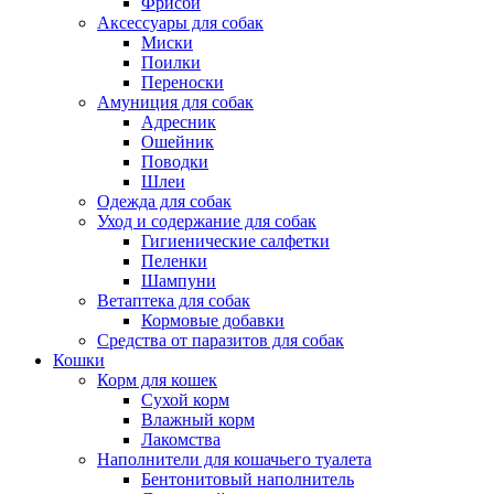
Фрисби
Аксессуары для собак
Миски
Поилки
Переноски
Амуниция для собак
Адресник
Ошейник
Поводки
Шлеи
Одежда для собак
Уход и содержание для собак
Гигиенические салфетки
Пеленки
Шампуни
Ветаптека для собак
Кормовые добавки
Средства от паразитов для собак
Кошки
Корм для кошек
Сухой корм
Влажный корм
Лакомства
Наполнители для кошачьего туалета
Бентонитовый наполнитель