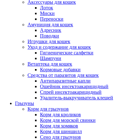
Аксессуары для кошек
Лоток
Миски
Переноски
Амуниция для кошек
Адресник
Поводки
Игрушки для кошек
Уход и содержание для кошек
Гигиенические салфетки
Шампуни
Ветаптека для кошек
Кормовые добавки
Средства от паразитов для кошек
Антипаразитные капли
Ошейник инсектоакарицидный
Спрей инсектоакарицидный
Удалитель-выкручиватель клещей
Грызуны
Корм для грызунов
Корм для кроликов
Корм для морской свинки
Корм для хомяков
Корм для шиншилл
Сено для грызунов