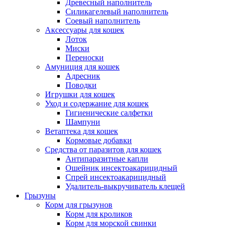
Древесный наполнитель
Силикагелевый наполнитель
Соевый наполнитель
Аксессуары для кошек
Лоток
Миски
Переноски
Амуниция для кошек
Адресник
Поводки
Игрушки для кошек
Уход и содержание для кошек
Гигиенические салфетки
Шампуни
Ветаптека для кошек
Кормовые добавки
Средства от паразитов для кошек
Антипаразитные капли
Ошейник инсектоакарицидный
Спрей инсектоакарицидный
Удалитель-выкручиватель клещей
Грызуны
Корм для грызунов
Корм для кроликов
Корм для морской свинки