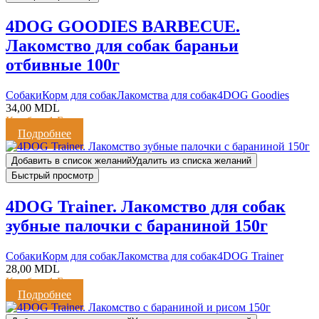
4DOG GOODIES BARBECUE.
Лакомство для собак бараньи
отбивные 100г
Cобаки
Корм для собак
Лакомства для собак
4DOG Goodies
34,00
MDL
Кешбэк:
1 Балл
Подробнее
Добавить в список желаний
Удалить из списка желаний
Быстрый просмотр
4DOG Trainer. Лакомство для собак
зубные палочки с бараниной 150г
Cобаки
Корм для собак
Лакомства для собак
4DOG Trainer
28,00
MDL
Кешбэк:
1 Балл
Подробнее