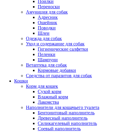
Поилки
Переноски
Амуниция для собак
Адресник
Ошейник
Поводки
Шлеи
Одежда для собак
Уход и содержание для собак
Гигиенические салфетки
Пеленки
Шампуни
Ветаптека для собак
Кормовые добавки
Средства от паразитов для собак
Кошки
Корм для кошек
Сухой корм
Влажный корм
Лакомства
Наполнители для кошачьего туалета
Бентонитовый наполнитель
Древесный наполнитель
Силикагелевый наполнитель
Соевый наполнитель