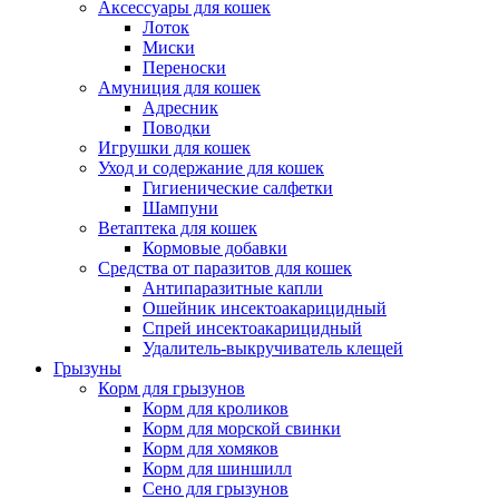
Аксессуары для кошек
Лоток
Миски
Переноски
Амуниция для кошек
Адресник
Поводки
Игрушки для кошек
Уход и содержание для кошек
Гигиенические салфетки
Шампуни
Ветаптека для кошек
Кормовые добавки
Средства от паразитов для кошек
Антипаразитные капли
Ошейник инсектоакарицидный
Спрей инсектоакарицидный
Удалитель-выкручиватель клещей
Грызуны
Корм для грызунов
Корм для кроликов
Корм для морской свинки
Корм для хомяков
Корм для шиншилл
Сено для грызунов