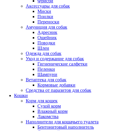
Фрисби
Аксессуары для собак
Миски
Поилки
Переноски
Амуниция для собак
Адресник
Ошейник
Поводки
Шлеи
Одежда для собак
Уход и содержание для собак
Гигиенические салфетки
Пеленки
Шампуни
Ветаптека для собак
Кормовые добавки
Средства от паразитов для собак
Кошки
Корм для кошек
Сухой корм
Влажный корм
Лакомства
Наполнители для кошачьего туалета
Бентонитовый наполнитель