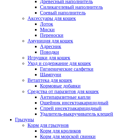
Древесный наполнитель
Силикагелевый наполнитель
Соевый наполнитель
Аксессуары для кошек
Лоток
Миски
Переноски
Амуниция для кошек
Адресник
Поводки
Игрушки для кошек
Уход и содержание для кошек
Гигиенические салфетки
Шампуни
Ветаптека для кошек
Кормовые добавки
Средства от паразитов для кошек
Антипаразитные капли
Ошейник инсектоакарицидный
Спрей инсектоакарицидный
Удалитель-выкручиватель клещей
Грызуны
Корм для грызунов
Корм для кроликов
Корм для морской свинки