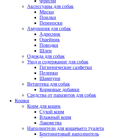
Фрисби
Аксессуары для собак
Миски
Поилки
Переноски
Амуниция для собак
Адресник
Ошейник
Поводки
Шлеи
Одежда для собак
Уход и содержание для собак
Гигиенические салфетки
Пеленки
Шампуни
Ветаптека для собак
Кормовые добавки
Средства от паразитов для собак
Кошки
Корм для кошек
Сухой корм
Влажный корм
Лакомства
Наполнители для кошачьего туалета
Бентонитовый наполнитель