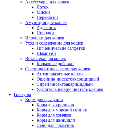
Аксессуары для кошек
Лоток
Миски
Переноски
Амуниция для кошек
Адресник
Поводки
Игрушки для кошек
Уход и содержание для кошек
Гигиенические салфетки
Шампуни
Ветаптека для кошек
Кормовые добавки
Средства от паразитов для кошек
Антипаразитные капли
Ошейник инсектоакарицидный
Спрей инсектоакарицидный
Удалитель-выкручиватель клещей
Грызуны
Корм для грызунов
Корм для кроликов
Корм для морской свинки
Корм для хомяков
Корм для шиншилл
Сено для грызунов