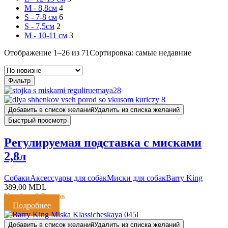
M - 8,8см
4
S - 7-8 см
6
S - 7,5см
2
М - 10-11 см
3
Отображение 1–26 из 71
Сортировка: самые недавние
Фильтр
Добавить в список желаний
Удалить из списка желаний
Быстрый просмотр
Регулируемая подставка с мисками
2,8л
Cобаки
Аксессуары для собак
Миски для собак
Barry King
389,00
MDL
Кешбэк:
8 Баллов
Подробнее
Добавить в список желаний
Удалить из списка желаний