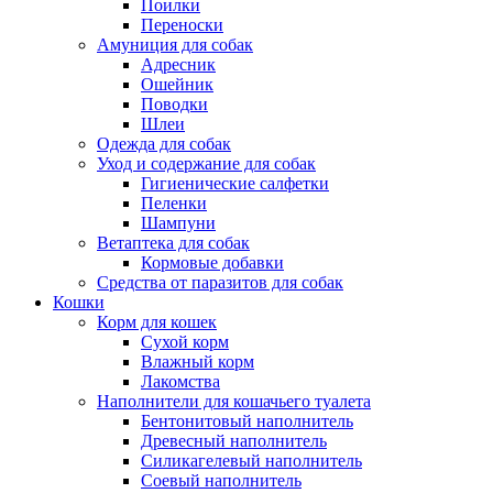
Поилки
Переноски
Амуниция для собак
Адресник
Ошейник
Поводки
Шлеи
Одежда для собак
Уход и содержание для собак
Гигиенические салфетки
Пеленки
Шампуни
Ветаптека для собак
Кормовые добавки
Средства от паразитов для собак
Кошки
Корм для кошек
Сухой корм
Влажный корм
Лакомства
Наполнители для кошачьего туалета
Бентонитовый наполнитель
Древесный наполнитель
Силикагелевый наполнитель
Соевый наполнитель