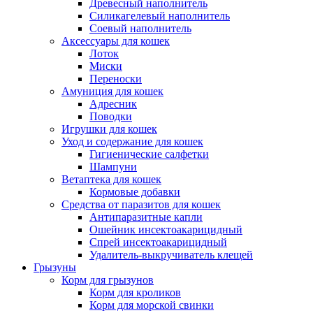
Древесный наполнитель
Силикагелевый наполнитель
Соевый наполнитель
Аксессуары для кошек
Лоток
Миски
Переноски
Амуниция для кошек
Адресник
Поводки
Игрушки для кошек
Уход и содержание для кошек
Гигиенические салфетки
Шампуни
Ветаптека для кошек
Кормовые добавки
Средства от паразитов для кошек
Антипаразитные капли
Ошейник инсектоакарицидный
Спрей инсектоакарицидный
Удалитель-выкручиватель клещей
Грызуны
Корм для грызунов
Корм для кроликов
Корм для морской свинки