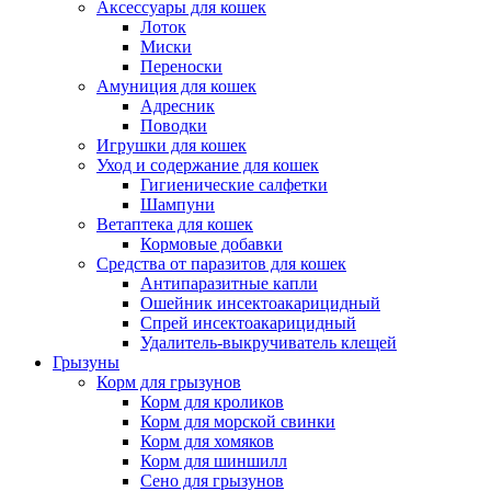
Аксессуары для кошек
Лоток
Миски
Переноски
Амуниция для кошек
Адресник
Поводки
Игрушки для кошек
Уход и содержание для кошек
Гигиенические салфетки
Шампуни
Ветаптека для кошек
Кормовые добавки
Средства от паразитов для кошек
Антипаразитные капли
Ошейник инсектоакарицидный
Спрей инсектоакарицидный
Удалитель-выкручиватель клещей
Грызуны
Корм для грызунов
Корм для кроликов
Корм для морской свинки
Корм для хомяков
Корм для шиншилл
Сено для грызунов