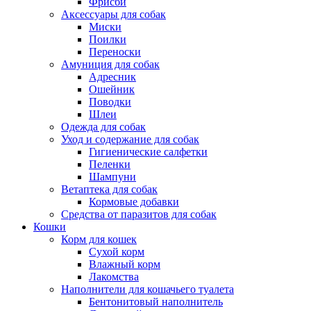
Фрисби
Аксессуары для собак
Миски
Поилки
Переноски
Амуниция для собак
Адресник
Ошейник
Поводки
Шлеи
Одежда для собак
Уход и содержание для собак
Гигиенические салфетки
Пеленки
Шампуни
Ветаптека для собак
Кормовые добавки
Средства от паразитов для собак
Кошки
Корм для кошек
Сухой корм
Влажный корм
Лакомства
Наполнители для кошачьего туалета
Бентонитовый наполнитель