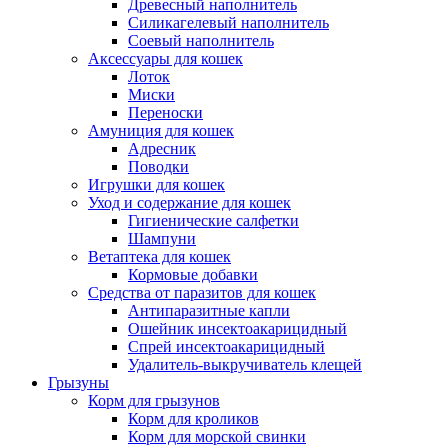
Древесный наполнитель
Силикагелевый наполнитель
Соевый наполнитель
Аксессуары для кошек
Лоток
Миски
Переноски
Амуниция для кошек
Адресник
Поводки
Игрушки для кошек
Уход и содержание для кошек
Гигиенические салфетки
Шампуни
Ветаптека для кошек
Кормовые добавки
Средства от паразитов для кошек
Антипаразитные капли
Ошейник инсектоакарицидный
Спрей инсектоакарицидный
Удалитель-выкручиватель клещей
Грызуны
Корм для грызунов
Корм для кроликов
Корм для морской свинки