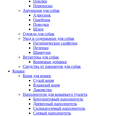
Поилки
Переноски
Амуниция для собак
Адресник
Ошейник
Поводки
Шлеи
Одежда для собак
Уход и содержание для собак
Гигиенические салфетки
Пеленки
Шампуни
Ветаптека для собак
Кормовые добавки
Средства от паразитов для собак
Кошки
Корм для кошек
Сухой корм
Влажный корм
Лакомства
Наполнители для кошачьего туалета
Бентонитовый наполнитель
Древесный наполнитель
Силикагелевый наполнитель
Соевый наполнитель